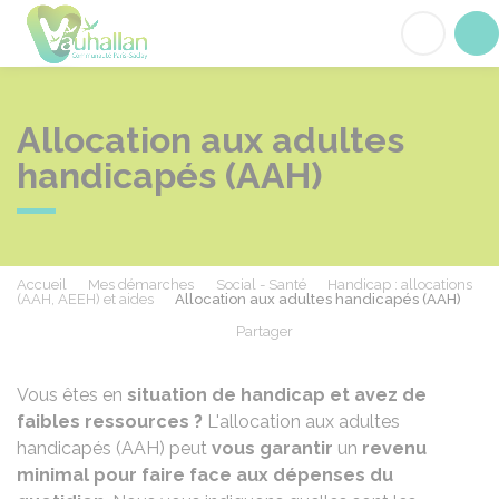
Vauhallan
Acc
Allocation aux adultes
handicapés (AAH)
Accueil
Mes démarches
Social - Santé
Handicap : allocations
(AAH, AEEH) et aides
Allocation aux adultes handicapés (AAH)
Partager
Partager sur Facebook
Partager sur X - Twit
Partager sur
Par
Vous êtes en
situation de handicap et avez de
faibles ressources ?
L'allocation aux adultes
handicapés (AAH) peut
vous garantir
un
revenu
minimal pour faire face aux dépenses du