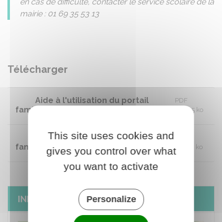
en cas de difficulté, contacter le service scolaire de la
mairie : 01 69 35 53 13
Télécharger
Aide à l'utilisation du portail
PDF
famille - plannings
287.05 ko
This site uses cookies and
Aide à l'utilisation du portail
PDF
famille - factures
628.18 ko
gives you control over what
you want to activate
INFOS PRATIQUES
Personalize