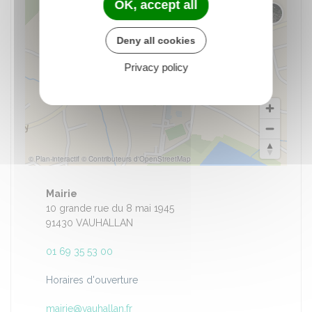
OK, accept all
Changer 
Deny all cookies
Privacy policy
© Plan-interactif
© Contributeurs d'OpenStreetMap
Mairie
10 grande rue du 8 mai 1945
91430 VAUHALLAN
01 69 35 53 00
Horaires d'ouverture
mairie@vauhallan.fr