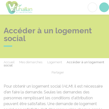
Vauhallan
Acc
Accéder à un logement
social
Accueil
Mes démarches
Logement
Accéder à un logement
social
Partager
Partager sur Facebook
Partager sur X - Twit
Partager sur
Par
Pour obtenir un logement social (
HLM
), il est nécessaire
d'en faire la demande. Seules les demandes des
personnes remplissant les conditions d'attribution
peuvent être satisfaites. Une demande de logement