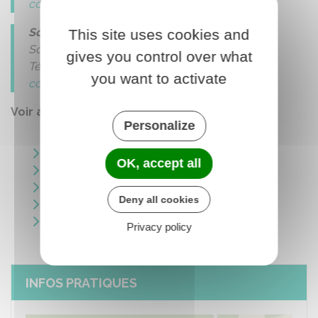
communication@vauhallan.fr
Social
This site uses cookies and
Sonia Mezoughi
gives you control over what
Tél. 01 69 35 53 13
you want to activate
ccas@vauhallan.fr
Voir aussi
Personalize
Maison de la petite enfance
OK, accept all
Bibliothèque
Centre de Loisirs
Deny all cookies
Ecole maternelle des Sablons
Ecole élémentaire des Sablons
Privacy policy
INFOS PRATIQUES