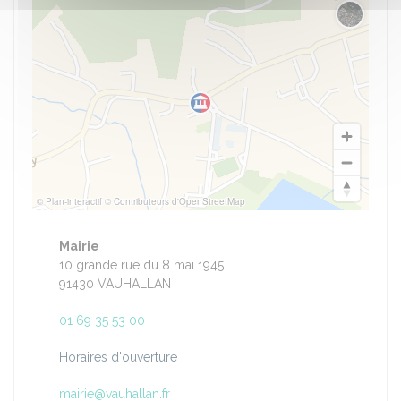
Changer 
© Plan-interactif
© Contributeurs d'OpenStreetMap
Mairie
10 grande rue du 8 mai 1945
91430 VAUHALLAN
01 69 35 53 00
Horaires d'ouverture
mairie@vauhallan.fr