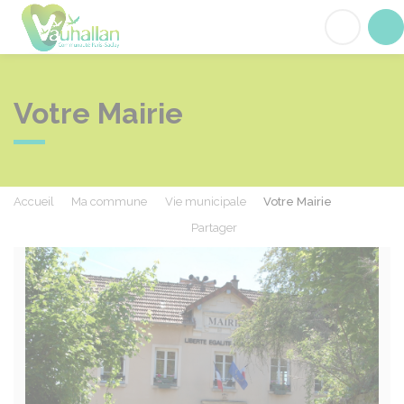
Vauhallan
Acc
Votre Mairie
Accueil
Ma commune
Vie municipale
Votre Mairie
Partager
Partager sur Facebook
Partager sur X - Twit
Partager sur
Par