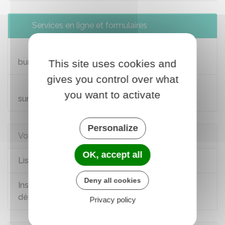
Services en ligne et formulaires
Vérifier votre inscription électorale et votre
bureau de vote
This site uses cookies and
gives you control over what
Nouvelle-Calédonie : vérifier son inscription
you want to activate
sur la liste électorale et son bureau de vote
Personalize
Voir aussi
OK, accept all
Listes électorales : nouvelle inscription
Deny all cookies
Inscription sur la liste électorale : en cas de
déménagement
Privacy policy