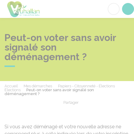
Vauhallan
Acc
Peut-on voter sans avoir
signalé son
déménagement ?
Accueil
Mes démarches
Papiers - Citoyenneté - Élections
Élections
Peut-on voter sans avoir signalé son
déménagement ?
Partager
Partager sur Facebook
Partager sur X - Twit
Partager sur
Par
Si vous avez déménagé et votre nouvelle adresse ne
correspond plus à celle indiquée lors de votre inscription