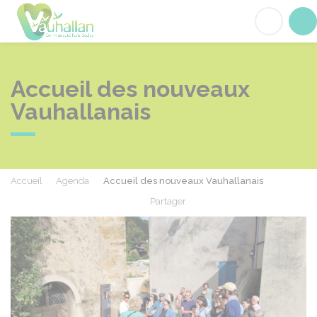
Vauhallan
Acc
Accueil des nouveaux
Vauhallanais
Accueil
Agenda
Accueil des nouveaux Vauhallanais
Partager
Partager sur Facebook
Partager sur X - Twit
Partager sur
Par