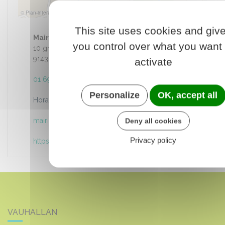
© Plan-interactif
© Contributeurs d'OpenStreetMap
This site uses cookies and giv
Mairie
you control over what you want 
10 grande rue du 8 mai 1945
91430 VAUHALLAN
activate
01 69 35 53 00
Personalize
OK, accept all
Horaires d'ouverture
mairie@vauhallan.fr
Deny all cookies
Privacy policy
https://www.vauhallan.fr
VAUHALLAN