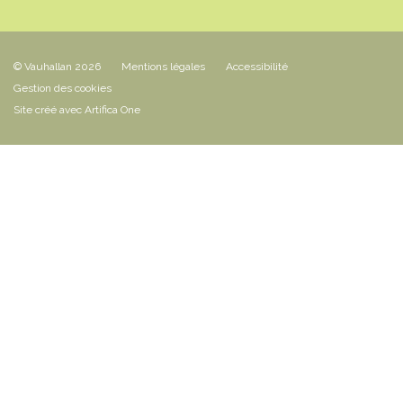
© Vauhallan 2026
Mentions légales
Accessibilité
Gestion des cookies
Site créé avec Artifica One