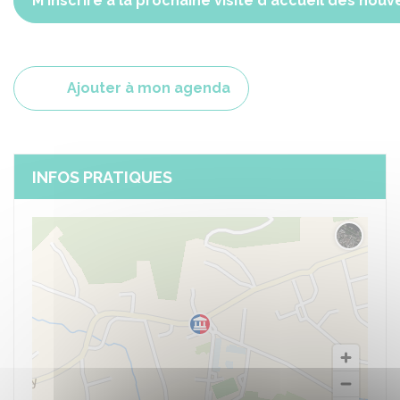
M'inscrire à la prochaine visite d'accueil des nou
Ajouter à mon agenda
INFOS PRATIQUES
Changer 