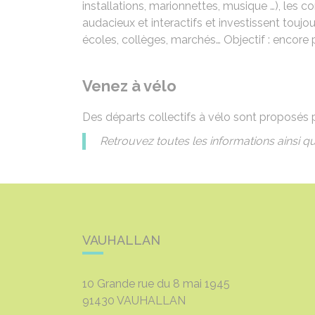
installations, marionnettes, musique …), le
audacieux et interactifs et investissent toujour
écoles, collèges, marchés… Objectif : encore p
Venez à vélo
Des départs collectifs à vélo sont proposés p
Retrouvez toutes les informations ainsi
VAUHALLAN
10 Grande rue du 8 mai 1945
91430
VAUHALLAN