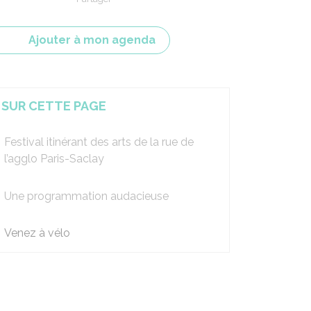
Partager sur Facebook
Partager sur X - Twitter
Partager sur Linkedin
Partager par em
Ajouter à mon agenda
SUR CETTE PAGE
Festival itinérant des arts de la rue de
l’agglo Paris-Saclay
Une programmation audacieuse
Venez à vélo