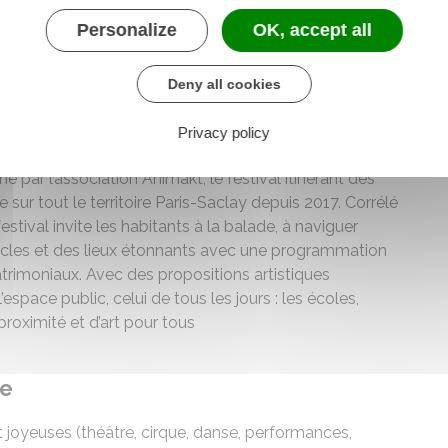
stoires, le projet de territoire In Itinere pour la ville de
Personalize
OK, accept all
pour la culture en Essonne, dans le cadre du festival
uvelle-Aquitaine.
Deny all cookies
a rue de l’agglo Paris-Saclay
Privacy policy
é par l’association Animakt, le festival itinérant des
e sur tout le territoire Paris-Saclay depuis 2017. Corrélé
tival invite les habitants à la balade, à naviguer
ctacles et des lieux étonnants avec une programmation
atrimoniaux. Avec des propositions artistiques
l’espace public, celui de tous les jours : les écoles,
proximité et d’art pour tous
se
 joyeuses (théâtre, cirque, danse, performances,