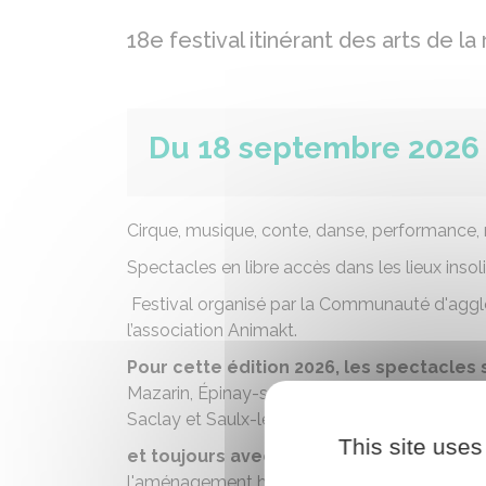
18e festival itinérant des arts de la
Du 18 septembre 2026
Cirque, musique, conte, danse, performance,
Spectacles en libre accès dans les lieux inso
Festival organisé par la Communauté d'agg
l’association Animakt.
Pour cette édition 2026, les spectacles
Mazarin, Épinay-sur-Orge, Gif-sur-Yvette, Gom
Saclay et Saulx-le-Chartreux,
This site uses
et toujours avec de nombreux partenai
l'aménagement hydraulique de la vallée de l'