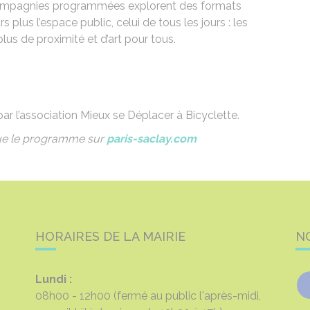
s compagnies programmées explorent des formats
s plus l’espace public, celui de tous les jours : les
lus de proximité et d’art pour tous.
ar l’association Mieux se Déplacer à Bicyclette.
 que le programme sur
paris-saclay.com
HORAIRES DE LA MAIRIE
N
Lundi :
08h00 - 12h00
(fermé au public l'après-midi,