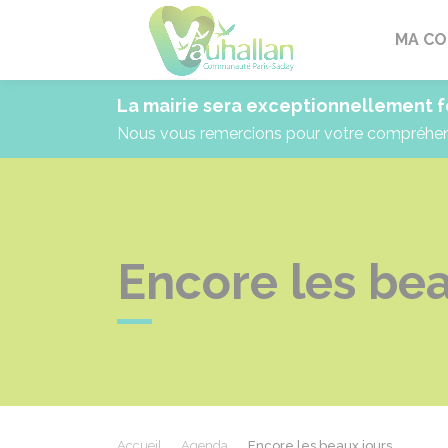
Vauhallan
MA C
La mairie sera exceptionnellement f
Nous vous remercions pour votre compréhe
Encore les bea
Accueil
Agenda
Encore les beaux jours