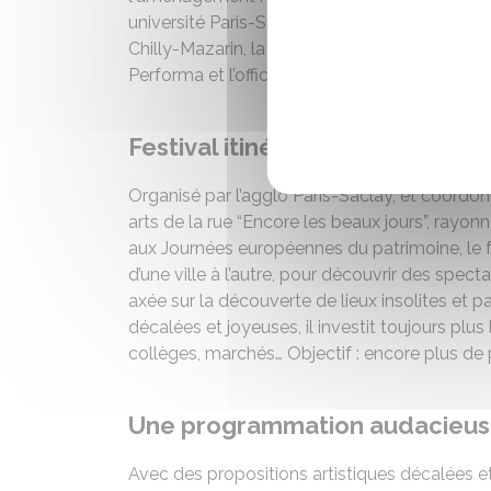
université Paris-Saclay, la librairie Passeurs d’hi
Chilly-Mazarin, la ville d'Orsay, le Collectif 
Performa et l’office artistique de la région No
Festival itinérant des arts de l
Organisé par l’agglo Paris-Saclay, et coordonn
arts de la rue “Encore les beaux jours”, rayonn
aux Journées européennes du patrimoine, le fes
d’une ville à l’autre, pour découvrir des spe
axée sur la découverte de lieux insolites et p
décalées et joyeuses, il investit toujours plus 
collèges, marchés… Objectif : encore plus de 
Une programmation audacieu
Avec des propositions artistiques décalées et