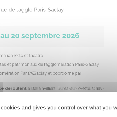
 rue de l’agglo Paris-Saclay
 au 20 septembre 2026
 marionnette et théâtre
lites et patrimoniaux de l’agglomération Paris-Saclay
lomération Paris￼Saclay et coordonné par
 se déroulent
à Ballainvilliers, Bures-sur-Yvette, Chilly-
etz-le-Châtel, Igny, La Ville-du-Bois, Les Ulis, Massy,
 cookies and gives you control over what you w
res
: le SIAHVY (syndicat intercommunal pour
Yvette), la Scène de recherche - Théâtre Paris-Saclay,