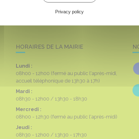
Privacy policy
HORAIRES DE LA MAIRIE
N
Lundi :
08h00 - 12h00
(fermé au public l'après-midi,
accueil téléphonique de 13h30 à 17h)
Mardi :
08h30 - 12h00
13h30 - 18h30
Mercredi :
08h00 - 12h30
(fermé au public l'après-midi)
Jeudi :
08h30 - 12h00
13h30 - 17h30