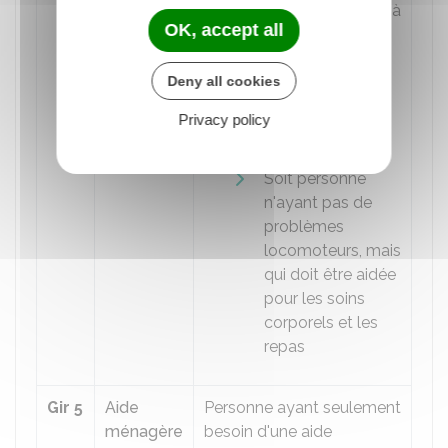
peut se déplacer à
OK, accept all
l'intérieur de son
logement, mais
Deny all cookies
qui a besoin
d'aides pour la
Privacy policy
toilette et
l'habillage
Soit personne
n'ayant pas de
problèmes
locomoteurs, mais
qui doit être aidée
pour les soins
corporels et les
repas
Gir 5
Aide
Personne ayant seulement
ménagère
besoin d'une aide