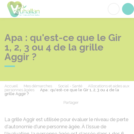
Vauhallan
Acc
Apa : qu'est-ce que le Gir
1, 2, 3 ou 4 de la grille
Aggir ?
Accueil
Mes démarches
Social - Santé
Allocations et aides aux
personnes âgées
Apa : qu'est-ce que le Gir 1, 2, 3 ou 4 de la
grille Aggir ?
Partager
Partager sur Facebook
Partager sur X - Twit
Partager sur
Par
La grille
Aggir
est utilisée pour évaluer le niveau de perte
d'autonomie d'une personne âgée. À l'issue de
l'évaluation, la personne âgée est classée dans 1 des 6