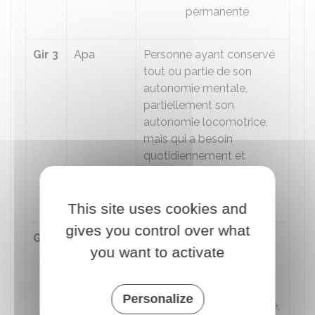
permanente
Gir 3
Apa
Personne ayant conservé
tout ou partie de son
autonomie mentale,
partiellement son
autonomie locomotrice,
mais qui a besoin
quotidiennement et
plusieurs fois par jour
d'une aide pour les soins
corporels
This site uses cookies and
gives you control over what
Gir 4
Apa
Soit personne
you want to activate
n'assumant pas
seule ses
transferts mais
Personalize
qui, une fois levée,