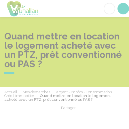
Vauhallan
Acc
Quand mettre en location
le logement acheté avec
un PTZ, prêt conventionné
ou PAS ?
Accueil
Mes démarches
Argent - Impôts - Consommation
Crédit immobilier
Quand mettre en location le logement
acheté avec un PTZ, prêt conventionné ou PAS ?
Partager
Partager sur Facebook
Partager sur X - Twit
Partager sur
Par