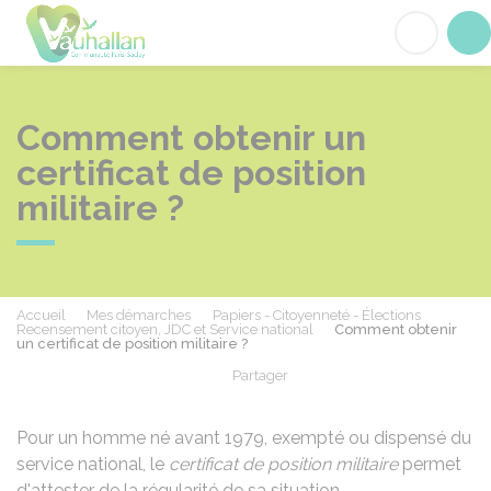
Vauhallan
Acc
Comment obtenir un
certificat de position
militaire ?
Accueil
Mes démarches
Papiers - Citoyenneté - Élections
Recensement citoyen, JDC et Service national
Comment obtenir
un certificat de position militaire ?
Partager
Partager sur Facebook
Partager sur X - Twit
Partager sur
Par
Pour un homme né avant 1979, exempté ou dispensé du
service national, le
certificat de position militaire
permet
d'attester de la régularité de sa situation.