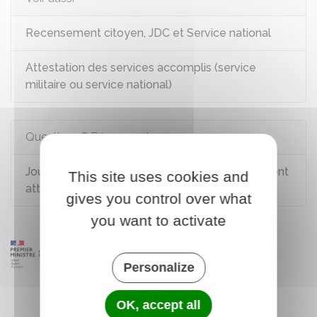
Recensement citoyen, JDC et Service national
Attestation des services accomplis (service
militaire ou service national)
Questions ? Réponses !
Journée défense et citoyenneté (JDC) : comment
This site uses cookies and
attester de sa situation ?
gives you control over what
you want to activate
Personalize
OK, accept all