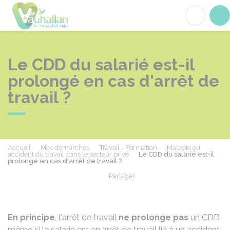
Vauhallan
Acc
Le CDD du salarié est-il
prolongé en cas d'arrêt de
travail ?
Accueil
Mes démarches
Travail - Formation
Maladie ou
accident du travail dans le secteur privé
Le CDD du salarié est-il
prolongé en cas d'arrêt de travail ?
Partager
Partager sur Facebook
Partager sur X - Twit
Partager sur
Par
En principe
, l'arrêt de travail
ne prolonge pas
un
CDD
même si le salarié est en arrêt de travail lié à un accident