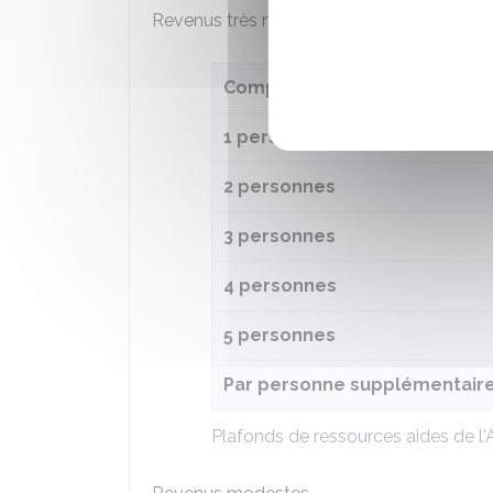
Revenus très modestes
Composition du foyer
1 personne
2 personnes
3 personnes
4 personnes
5 personnes
Par personne supplémentair
Plafonds de ressources aides de l