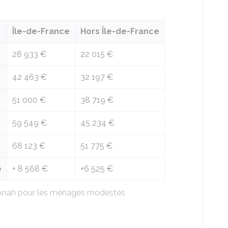
Île-de-France
Hors Île-de-France
28 933 €
22 015 €
42 463 €
32 197 €
51 000 €
38 719 €
59 549 €
45 234 €
68 123 €
51 775 €
e
+
8 568 €
+
6 525 €
l'Anah pour les ménages modestes