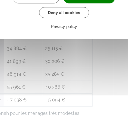
Deny all cookies
Île-de-France
Hors Île-de-France
Privacy policy
23 768 €
17 173 €
34 884 €
25 115 €
41 893 €
30 206 €
48 914 €
35 285 €
55 961 €
40 388 €
e
+
7 038 €
+
5 094 €
'Anah pour les ménages très modestes