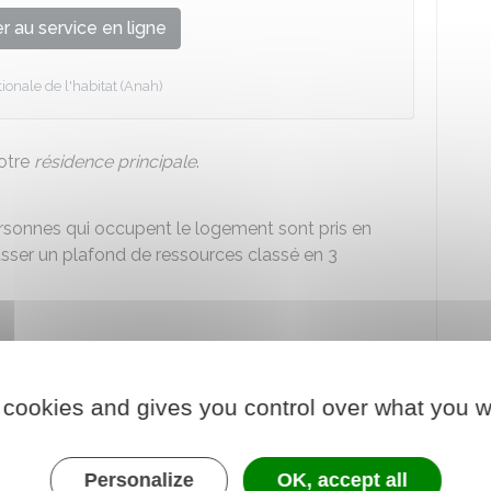
 au service en ligne
onale de l'habitat (Anah)
votre
résidence principale
.
rsonnes qui occupent le logement sont pris en
ser un plafond de ressources classé en 3
 cookies and gives you control over what you w
aux de référence (RFR)
de l'année N-1 (soit 2023
Personalize
OK, accept all