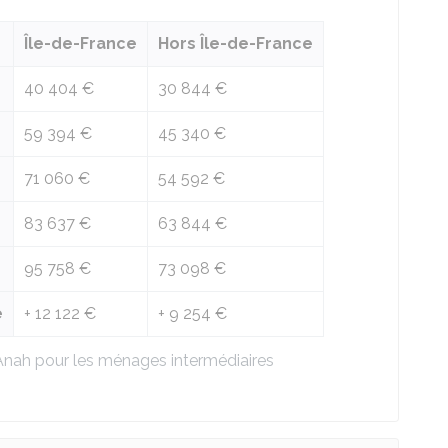
Île-de-France
Hors Île-de-France
40 404 €
30 844 €
59 394 €
45 340 €
71 060 €
54 592 €
83 637 €
63 844 €
95 758 €
73 098 €
e
+
12 122 €
+
9 254 €
'Anah pour les ménages intermédiaires