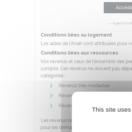
Accéder
Agence nati
Conditions liées au logement
Les aides de l'Anah sont attribuées pour 
Conditions liées aux ressources
Vos revenus et ceux de l'ensemble des pe
compte. Ces revenus ne doivent pas dépas
catégories :
Revenus très modestes
Revenus modestes
Revenus intermédiaires
This site uses
Les revenus retenus sont les
revenus fisc
pour les demandes faites en 2024).