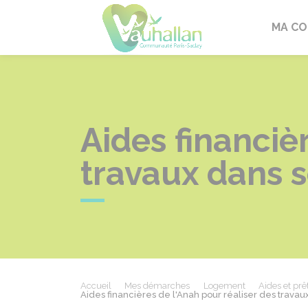
Vauhallan
MA C
Aides financiè
travaux dans 
Accueil
Mes démarches
Logement
Aides et prê
Aides financières de l'Anah pour réaliser des trava