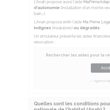
L'Anah propose aussi l'aide
MaPrimeAdapt
d'autonomie
(installation d'un monte-es
bain...).
L'Anah propose enfin l'aide
Ma Prime Log
indignes
(insalubres)
ou dégradés
.
Un simulateur présente les aides financièr
rénovation :
Rechercher les aides pour la ré
Accé
Agence nati
Quelles sont les conditions pou
nationale de l'habitat (Anah) ?