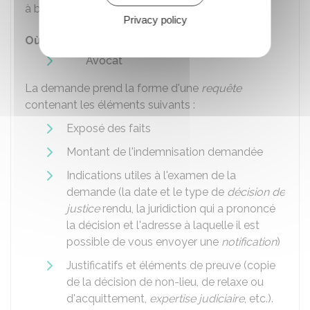
à bénéficier de l
'
aide juridictionnelle
.
Privacy policy
Où s'adresser ?
Avocat
La demande prend la forme d'une
requête
contenant les éléments suivants :
Exposé des faits
Montant de l'indemnisation demandée
Indications utiles à l'examen de la
demande (la date et le type de
décision de
justice
rendu, la juridiction qui a prononcé
la décision et l'adresse à laquelle il est
possible de vous envoyer une
notification
)
Justificatifs et éléments de preuve (copie
de la décision de non-lieu, de relaxe ou
d'acquittement,
expertise judiciaire
, etc.).