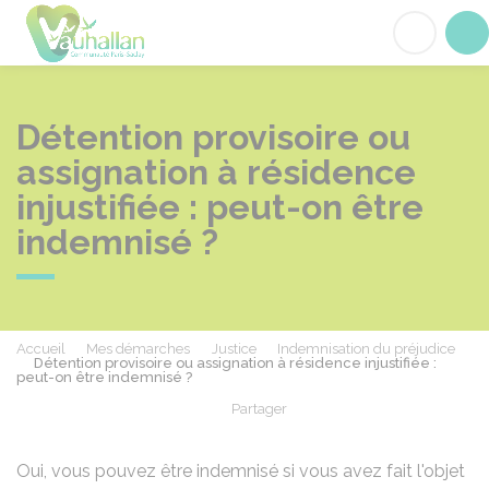
Vauhallan
Acc
Détention provisoire ou
assignation à résidence
injustifiée : peut-on être
indemnisé ?
Accueil
Mes démarches
Justice
Indemnisation du préjudice
Détention provisoire ou assignation à résidence injustifiée :
peut-on être indemnisé ?
Partager
Partager sur Facebook
Partager sur X - Twit
Partager sur
Par
Oui, vous pouvez être indemnisé si vous avez fait l'objet