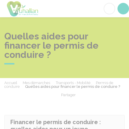
Vauhallan
Acc
Quelles aides pour
financer le permis de
conduire ?
Accueil
Mes démarches
Transports - Mobilité
Permis de
conduire
Quelles aides pour financer le permis de conduire ?
Partager
Partager sur Facebook
Partager sur X - Twit
Partager sur
Par
Financer le permis de conduire :