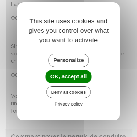
handicapées (MDPH).
Où s'adresser ?
This site uses cookies and
Maison départementale des
gives you control over what
personnes handicapées (MDPH)
you want to activate
Si vous avez besoin du permis de conduire pour
votre projet professionnel, vous pouvez demander
Personalize
une aide financière à l'
Agefiph
.
Où s'adresser ?
OK, accept all
Agefiph
Deny all cookies
Vous pouvez aussi vous adresser au
Fonds pour
l'insertion des personnes handicapées dans la
Privacy policy
fonction publique (FIPHFP)
.
Comment payer le permis de conduire