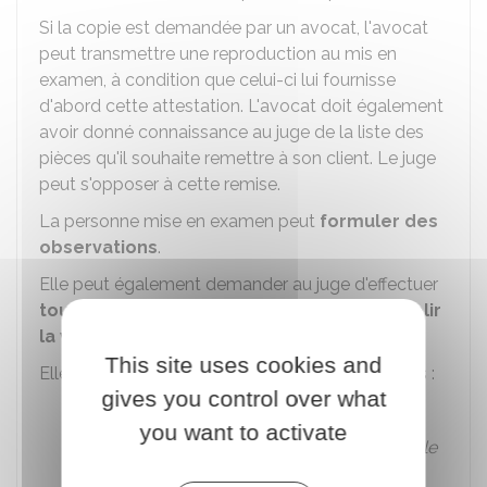
Si la copie est demandée par un avocat, l'avocat
peut transmettre une reproduction au mis en
examen, à condition que celui-ci lui fournisse
d'abord cette attestation. L'avocat doit également
avoir donné connaissance au juge de la liste des
pièces qu'il souhaite remettre à son client. Le juge
peut s'opposer à cette remise.
La personne mise en examen peut
formuler des
observations
.
Elle peut également demander au juge d'effectuer
tout acte d'enquête qui permettrait d'établir
la vérité
ou bien contester des actes réalisés.
This site uses cookies and
Elle peut notamment solliciter les actes suivants :
gives you control over what
Nouvel interrogatoire
you want to activate
Audition d'un témoin ou d'une
partie civile
Confrontation