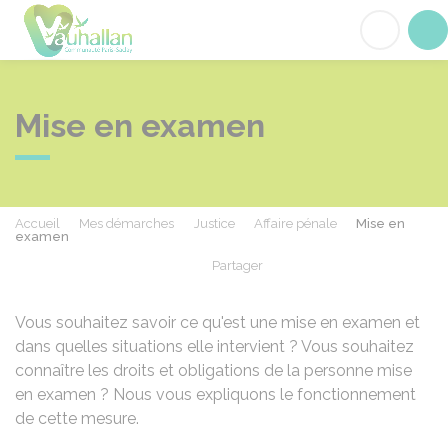
Vauhallan
Acc
Mise en examen
Accueil
Mes démarches
Justice
Affaire pénale
Mise en
examen
Partager
Partager sur Facebook
Partager sur X - Twit
Partager sur
Par
Vous souhaitez savoir ce qu'est une mise en examen et
dans quelles situations elle intervient ? Vous souhaitez
connaître les droits et obligations de la personne mise
en examen ? Nous vous expliquons le fonctionnement
de cette mesure.