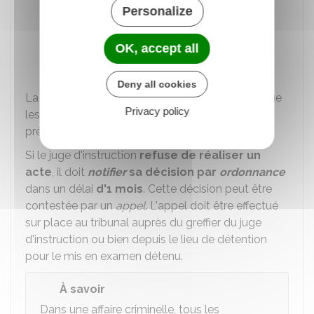
Personalize
Transport sur les lieux
Production de documents utiles à
OK, accept all
l'information judiciaire
Deny all cookies
La personne mise en examen peut demander que
Privacy policy
les auditions ou transports soient effectués en
présence de son avocat.
Si le juge d'instruction
refuse de réaliser un
acte
, il doit
notifier
sa décision par
ordonnance
dans un délai
d'1 mois
. Cette décision peut être
contestée par un
appel
. L'appel doit être effectué
sur place au tribunal auprès du greffier du juge
d'instruction ou bien depuis le lieu de détention
pour le mis en examen détenu.
À savoir
Dans une affaire criminelle, tous les