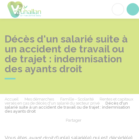
Vauhallan
Acc
Décès d'un salarié suite à
un accident de travail ou
de trajet : indemnisation
des ayants droit
Accueil
Mes démarches
Famille - Scolarité
Rentes et capitaux
versés en cas de décès d'un salarié du secteur privé
Décès d'un
salarié suite à un accident de travail ou de trajet : indemnisation
des ayants droit
Partager
Partager sur Facebook
Partager sur X - Twit
Partager sur
Par
Vous êtes
ayant droit
d'un(e) salarié(e) qui est décédé(e)