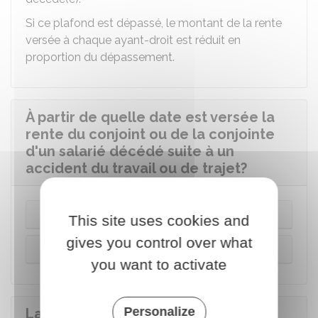
Si ce plafond est dépassé, le montant de la rente
versée à chaque ayant-droit est réduit en
proportion du dépassement.
À partir de quelle date est versée la
rente du conjoint ou de la conjointe
d'un salarié décédé suite à un
accident du travail ou de trajet?
Cas général
This site uses cookies and
gives you control over what
Défunt(e) bénéficiaire d'une rente d'IPP
you want to activate
Personalize
La rente du conjoint ou de la