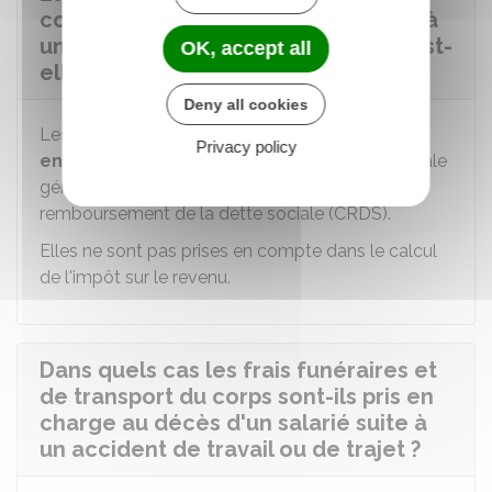
conjointe d'un salarié décédé suite à
un accident du travail ou de trajet est-
OK, accept all
elle exonérée d'impôt ?
Deny all cookies
Les sommes perçues pour la rente sont
Privacy policy
entièrement exonérées
de contribution sociale
généralisée (CSG) et de contribution au
remboursement de la dette sociale (CRDS).
Elles ne sont pas prises en compte dans le calcul
de l'impôt sur le revenu.
Dans quels cas les frais funéraires et
de transport du corps sont-ils pris en
charge au décès d'un salarié suite à
un accident de travail ou de trajet ?