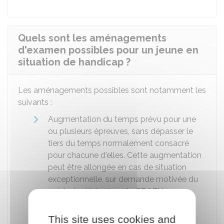
Quels sont les aménagements
d'examen possibles pour un jeune en
situation de handicap ?
Les aménagements possibles sont notamment les
suivants :
Augmentation du temps prévu pour une
ou plusieurs épreuves, sans dépasser le
tiers du temps normalement consacré
pour chacune d'elles. Cette augmentation
peut être allongée en cas de situation
exceptionnelle, sur demande motivée du
médecin désigné par la CDAPH
Aménagement des conditions de
This site uses cookies and
déroulement des épreuves (conditions