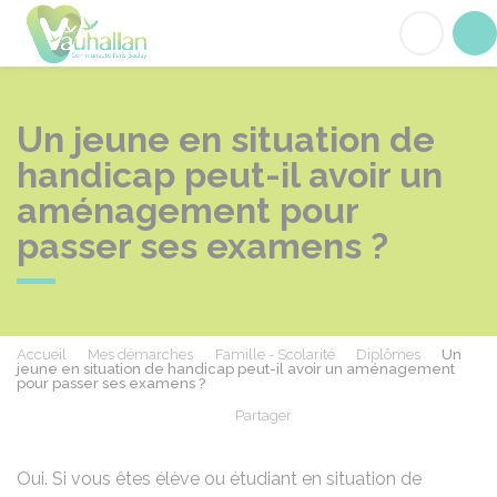
Vauhallan
Acc
Un jeune en situation de
handicap peut-il avoir un
aménagement pour
passer ses examens ?
Accueil
Mes démarches
Famille - Scolarité
Diplômes
Un
jeune en situation de handicap peut-il avoir un aménagement
pour passer ses examens ?
Partager
Partager sur Facebook
Partager sur X - Twit
Partager sur
Par
Oui. Si vous êtes élève ou étudiant en situation de