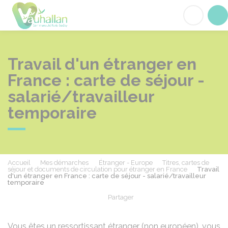
Vauhallan
Acc
Travail d'un étranger en
France : carte de séjour -
salarié/travailleur
temporaire
Accueil
Mes démarches
Étranger - Europe
Titres, cartes de
séjour et documents de circulation pour étranger en France
Travail
d'un étranger en France : carte de séjour - salarié/travailleur
temporaire
Partager
Partager sur Facebook
Partager sur X - Twit
Partager sur
Par
Vous êtes un ressortissant étranger (non européen), vous