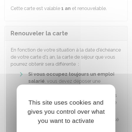
Cette carte est valable
1 an
et renouvelable.
Renouveler la carte
En fonction de votre situation à la date d'échéance
de votre carte d'1 an, la carte de séjour que vous
pourrez obtenir sera différente :
Si vous occupez toujours un emploi
salarié
, vous devez déposer une
demande de renouvellement de votre
carte de séjour. Si elle est acceptée, vous
This site uses cookies and
recevez une carte de séjour pluriannuelle
valable
4 ans
gives you control over what
Si vous êtes au chômage
, et indemnisé
you want to activate
par France Travail (anciennement Pôle