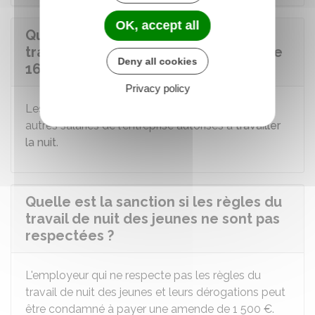
OK, accept all
Quelles sont les contreparties au
travail de nuit d'un jeune de moins de
Deny all cookies
16 ans ?
Privacy policy
Les contreparties sont les mêmes que pour les
autres salariés de l'entreprise autorisés à
travailler
la nuit
.
Quelle est la sanction si les règles du
travail de nuit des jeunes ne sont pas
respectées ?
L'employeur qui ne respecte pas les règles du
travail de nuit des jeunes et leurs dérogations peut
être condamné à payer une amende de
1 500 €
.