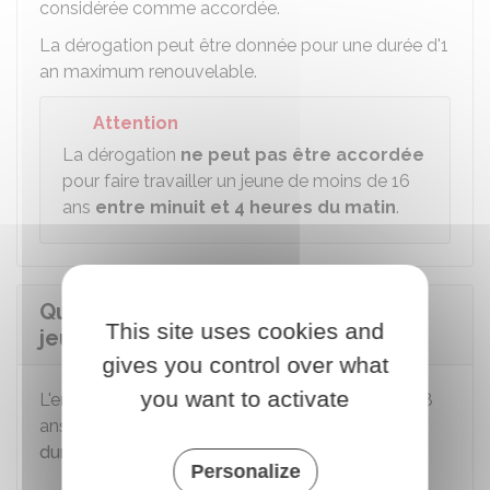
considérée comme accordée.
La dérogation peut être donnée pour une durée d'1
an maximum renouvelable.
Attention
La dérogation
ne peut pas être accordée
pour faire travailler un jeune de moins de 16
ans
entre minuit et 4 heures du matin
.
Quelle est la durée du travail d'un
This site uses cookies and
jeune de moins de 16 ans ?
gives you control over what
you want to activate
L'employeur d'un jeune travailleur de moins de 18
ans doit respecter
des règles spécifiques de
durée de travail et de repos
.
Personalize