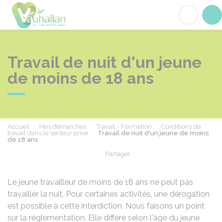
Vauhallan
Acc
Travail de nuit d'un jeune
de moins de 18 ans
Accueil
Mes démarches
Travail - Formation
Conditions de
travail dans le secteur privé
Travail de nuit d'un jeune de moins
de 18 ans
Partager
Partager sur Facebook
Partager sur X - Twit
Partager sur
Par
Le jeune travailleur de moins de 18 ans ne peut pas
travailler la nuit. Pour certaines activités, une dérogation
est possible à cette interdiction. Nous faisons un point
sur la réglementation. Elle diffère selon l'âge du jeune