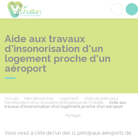
Vauhallan
Acc
Aide aux travaux
d'insonorisation d'un
logement proche d'un
aéroport
Accueil
Mes démarches
Logement
Aides et prêts pour
l'amélioration et la rénovation énergétique de l'habitat
Aide aux
travaux d'insonorisation d'un logement proche d'un aéroport
Partager
Partager sur Facebook
Partager sur X - Twit
Partager sur
Par
Vous vivez à côté de l'un des 11 principaux aéroports de