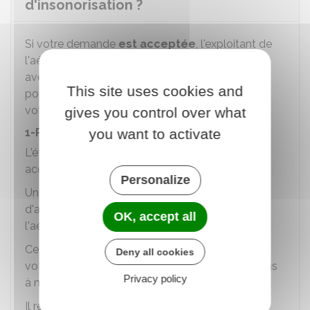
d'insonorisation ?
Si votre demande
est acceptée
, l'exploitant de
l'aéroport vous envoie une lettre recommandée
avec avis de réception vous indiquant que vous
This site uses cookies and
pouvez faire réaliser une étude acoustique de
votre logement.
gives you control over what
1-Réaliser une étude acoustique
you want to activate
L'étude acoustique doit être réalisée par un
acousticien ou un bureau d'étude spécialisée.
Personalize
Une liste est fournie en annexe de la décision
d'attribution de l'aide remise par l'exploitant de
OK, accept all
l'aéroport.
Ce professionnel doit faire un état des lieux de
Deny all cookies
votre logement et définir les objectifs et solutions
Privacy policy
à mettre en œuvre.
Il rédige ensuite un rapport accompagné d'une