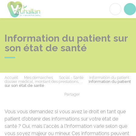
Vauhallan
Acc
Information du patient sur
son état de santé
Accueil
Mes démarches
Social - Santé
Information du patient :
dossier médical, montant des prestations, ...
Information du patient
sur son état de santé
Partager
Partager sur Facebook
Partager sur X - Twit
Partager sur
Par
Vous vous demandez si vous avez le droit en tant que
patient d'obtenir des informations sur votre état de
santé ? Oui, mais l'accès à l'information varie selon que
vous soyez majeur ou mineur. Ces informations peuvent