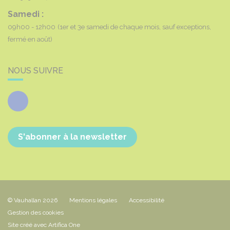
Samedi :
09h00 - 12h00
(1er et 3e samedi de chaque mois, sauf exceptions,
fermé en août)
NOUS SUIVRE
Facebook
S'abonner à la newsletter
© Vauhallan 2026
Mentions légales
Accessibilité
Gestion des cookies
Site créé avec Artifica One