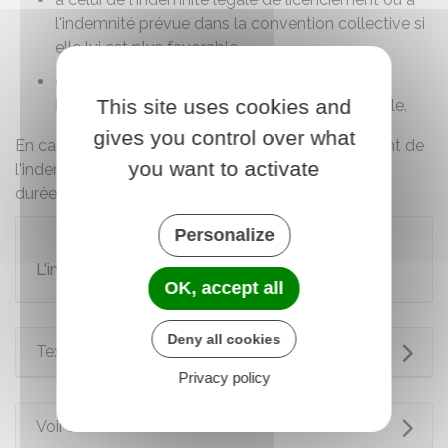
l'indemnité prévue dans la convention collective si
elle lui est plus favorable
ou
au double de l'indemnité de licenciement
This site uses cookies and
lorsque l'inaptitude est d'origine professionnelle.
gives you control over what
En cas
d'ancienneté inférieure à 1 an
, le montant de
you want to activate
l'indemnité est calculé
proportionnellement
à la
durée d'emploi.
Personalize
À savoir
L'indemnité de précarité
est versée au salarié.
OK, accept all
Deny all cookies
Textes de référence
Privacy policy
Voir aussi