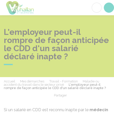
Vauhallan
Acc
L'employeur peut-il
rompre de façon anticipée
le CDD d'un salarié
déclaré inapte ?
Accueil
Mes démarches
Travail - Formation
Maladie ou
accident du travail dans le secteur privé
L'employeur peut-il
rompre de façon anticipée le CDD d'un salarié déclaré inapte ?
Partager
Partager sur Facebook
Partager sur X - Twit
Partager sur
Par
Si un salarié en
CDD
est reconnu inapte par le
médecin