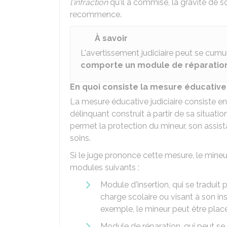
l'infraction
qu'il a commise, la gravité de 
recommence.
À savoir
L'avertissement judiciaire peut se cumu
comporte un module de réparatio
En quoi consiste la mesure éducative
La mesure éducative judiciaire consiste 
délinquant construit à partir de sa situation
permet la protection du mineur, son assis
soins.
Si le juge prononce cette mesure, le mineu
modules suivants :
Module d'insertion, qui se traduit 
charge scolaire ou visant à son ins
exemple, le mineur peut être placé
Module de réparation, qui peut se m