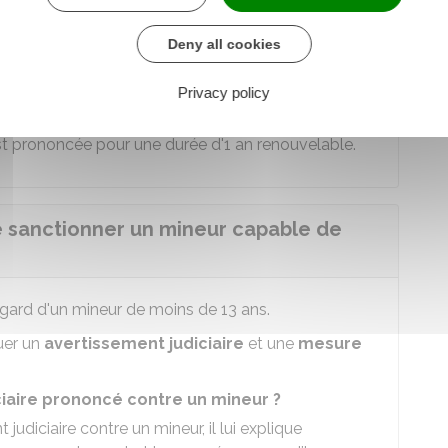
 une durée maximale de 6 mois.
Deny all cookies
usqu'au jugement du mineur soit sur la culpabilité
 soit sur la sanction si elle a été ordonnée pendant
Privacy policy
st prononcée pour une durée d'1 an renouvelable.
 sanctionner un mineur capable de
gard d'un mineur de moins de 13 ans.
uer un
avertissement judiciaire
et une
mesure
ciaire prononcé contre un mineur ?
udiciaire contre un mineur, il lui explique