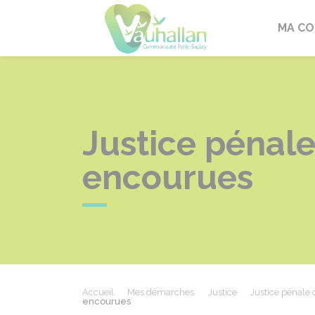
Vauhallan
MA C
Justice pénale
encourues
Accueil
Mes démarches
Justice
Justice pénale
encourues