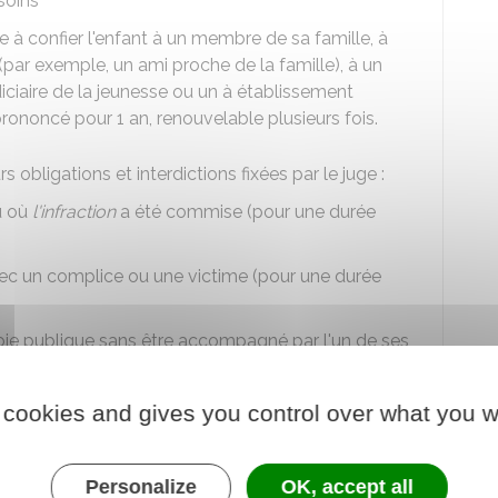
soins
 à confier l'enfant à un membre de sa famille, à
par exemple, un ami proche de la famille), à un
iciaire de la jeunesse ou un à établissement
rononcé pour 1 an, renouvelable plusieurs fois.
 obligations et interdictions fixées par le juge :
eu où
l'infraction
a été commise (pour une durée
avec un complice ou une victime (pour une durée
a voie publique sans être accompagné par l'un de ses
'exercice d'une activité professionnelle, pour le suivi
tion ou pour un motif grave d'ordre médical ou
 cookies and gives you control over what you w
t pas durer plus de 6 mois.
ervices, associations ou autorités désignés par le
tion
ou le
juge de la liberté et de la détention
.
Personalize
OK, accept all