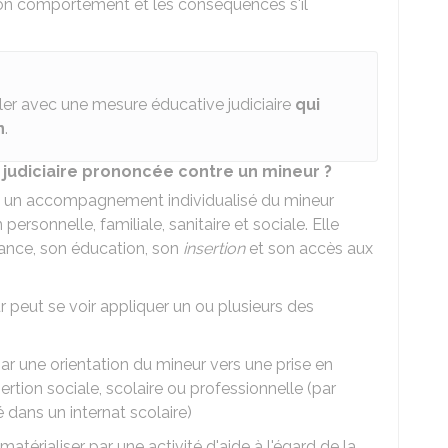
son comportement et les conséquences s'il
ler avec une mesure éducative judiciaire
qui
n
.
 judiciaire prononcée contre un mineur ?
en un accompagnement individualisé du mineur
 personnelle, familiale, sanitaire et sociale. Elle
tance, son éducation, son
insertion
et son accès aux
r peut se voir appliquer un ou plusieurs des
par une orientation du mineur vers une prise en
ertion sociale, scolaire ou professionnelle (par
 dans un internat scolaire)
atérialiser par une activité d'aide à l'égard de la