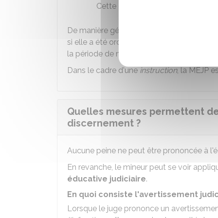
Cette obligation est valable pour
De manière générale, la MEJP est exercée j
si elle a été ordonnée lors du
défèrement
,
la
période de mise à l'épreuve éducative
.
Dans le cadre d'une
instruction
, la MEJP e
Quelles mesures permettent de
discernement ?
Aucune peine ne peut être prononcée à l'é
En revanche, le mineur peut se voir appliq
éducative judiciaire
.
En quoi consiste l'avertissement judi
Lorsque le juge prononce un avertissement j