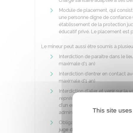
charge sanitaire adaptée à ses be
Module de placement, qui consiste
une personne digne de confiance (
établissement de la protection jud
éducatif privé. Le placement est p
Le mineur peut aussi être soumis à plusieurs
Interdiction de paraître dans le li
maximale d'1 an)
Interdiction d'entrer en contact 
maximale d'1 an)
Interdiction d'aller et venir sur l
représentants légaux
, sauf pour l
d'un enseignement ou d'une forma
This site uses
administratif. Cette mesure ne peu
Obligation de pointer auprès des s
juge des enfants
, le
juge d'instruc