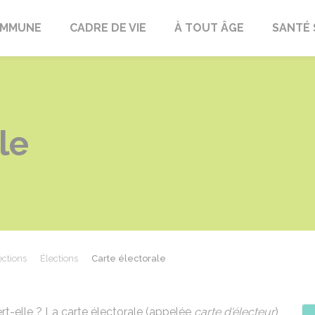
OMMUNE
CADRE DE VIE
À TOUT ÂGE
SANTÉ 
le
ections
Élections
Carte électorale
ert-elle ? La carte électorale (appelée
carte d'électeur
)