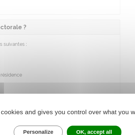
ectorale ?
s suivantes :
 résidence
r.
 cookies and gives you control over what you w
Personalize
OK, accept all
 mairie sont facultatifs. La signature de