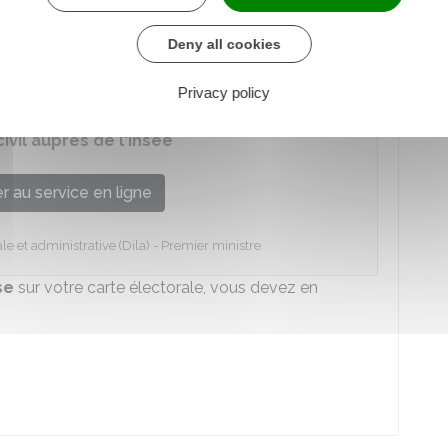
Deny all cookies
vil
sur votre carte électorale, vous devez en
ervice :
Privacy policy
vil auprès de l'Insee
 au service en ligne
le et administrative (Dila) - Premier ministre
se
sur votre carte électorale, vous devez en