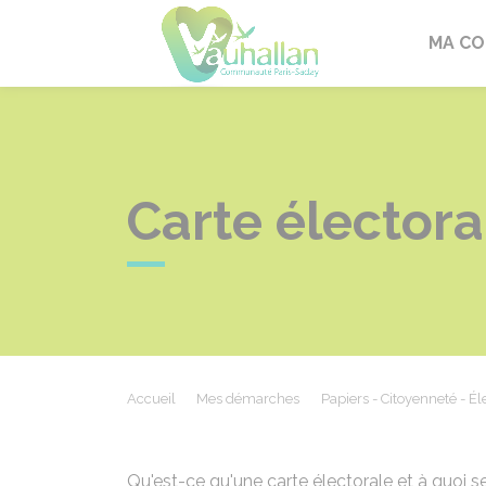
Vauhallan
MA C
Carte électora
Accueil
Mes démarches
Papiers - Citoyenneté - Él
Qu'est-ce qu'une carte électorale et à quoi s