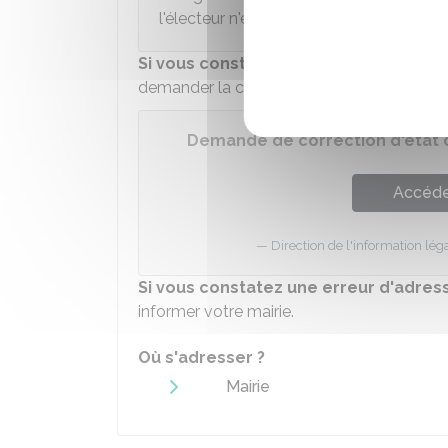
l'électeur n'est pas non plus obligatoire.
Si vous constatez une erreur d'état ci
demander la correction à l'aide de ce télés
Demande de correction d'état ci
Accéder
Direction de l'information léga
Si vous constatez une erreur d'adres
informer votre mairie.
Où s'adresser ?
Mairie