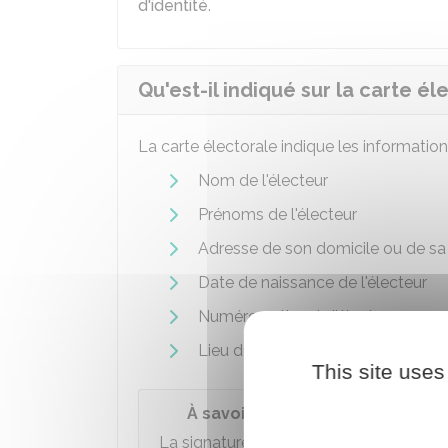
d'identité
.
Qu'est-il indiqué sur la carte él
La carte électorale indique les information
Nom de l'électeur
Prénoms de l'électeur
Adresse de son domicile ou de sa
Date de naissance de l'électeur
Numéro national d'électeur
Lieu du bureau de vote de l'électeu
This site uses
À savoir
La signature du maire ou le cachet de la