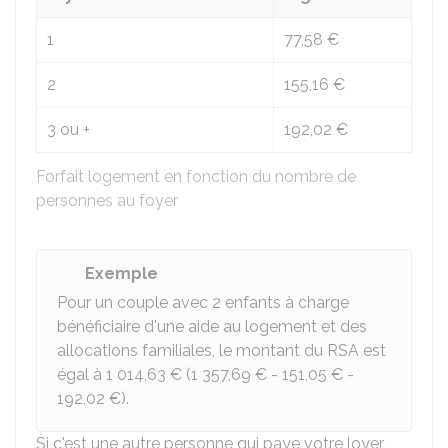
1
77,58 €
2
155,16 €
3 ou +
192,02 €
Forfait logement en fonction du nombre de
personnes au foyer
Exemple
Pour un couple avec 2 enfants à charge
bénéficiaire d'une aide au logement et des
allocations familiales, le montant du RSA est
égal à
1 014,63 €
(
1 357,69 €
-
151,05 €
-
192,02 €
).
Si c'est une autre personne qui paye votre loyer,