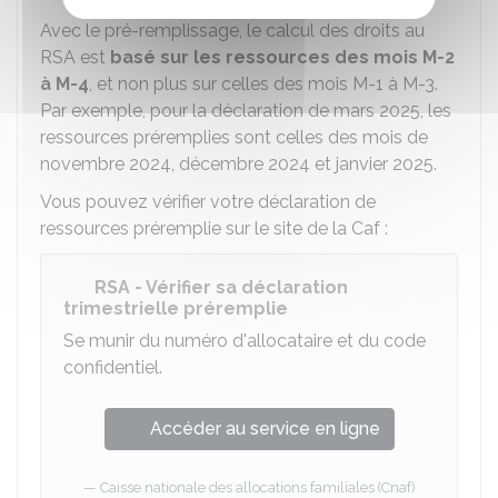
Avec le pré-remplissage, le calcul des droits au
RSA est
basé sur les ressources des mois M-2
à M-4
, et non plus sur celles des mois M-1 à M-3.
Par exemple, pour la déclaration de mars 2025, les
ressources préremplies sont celles des mois de
novembre 2024, décembre 2024 et janvier 2025.
Vous pouvez vérifier votre déclaration de
ressources préremplie sur le site de la Caf :
RSA - Vérifier sa déclaration
trimestrielle préremplie
Se munir du numéro d'allocataire et du code
confidentiel.
Accéder au service en ligne
Caisse nationale des allocations familiales (Cnaf)