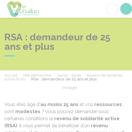
Vauhallan
Acc
RSA : demandeur de 25
ans et plus
Accueil
Mes démarches
Social - Santé
Revenu de solidarité
active (RSA)
RSA : demandeur de 25 ans et plus
Partager
Partager sur Facebook
Partager sur X - Twit
Partager sur
Par
Vous êtes âgé d'
au moins 25 ans
et vos
ressources
sont
modestes
? Vous pouvez demander sous
certaines conditions le
revenu de solidarité active
(RSA)
. Il vous permet de bénéficier d'un
revenu