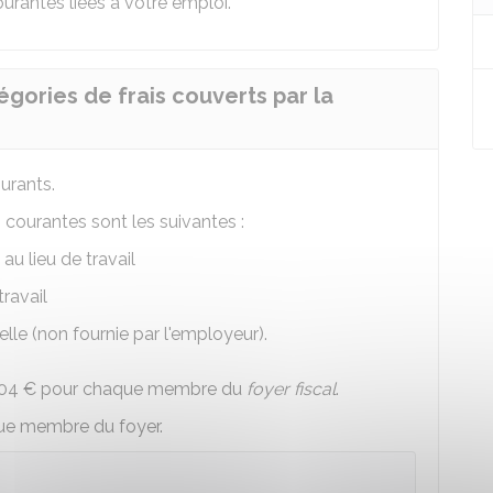
rantes liées à votre emploi.
égories de frais couverts par la
ourants.
 courantes sont les suivantes :
u lieu de travail
travail
le (non fournie par l'employeur).
04 €
pour chaque membre du
foyer fiscal
.
e membre du foyer.