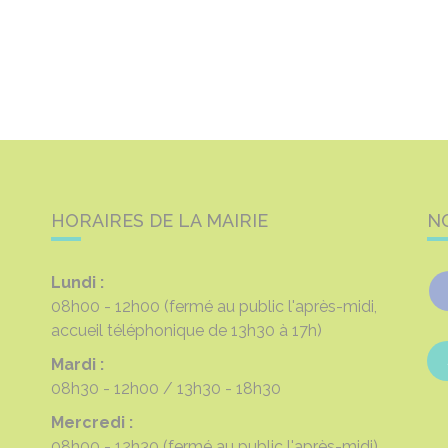
HORAIRES DE LA MAIRIE
N
Lundi :
08h00 - 12h00
(fermé au public l'après-midi,
accueil téléphonique de 13h30 à 17h)
Mardi :
08h30 - 12h00
13h30 - 18h30
Mercredi :
08h00 - 12h30
(fermé au public l'après-midi)