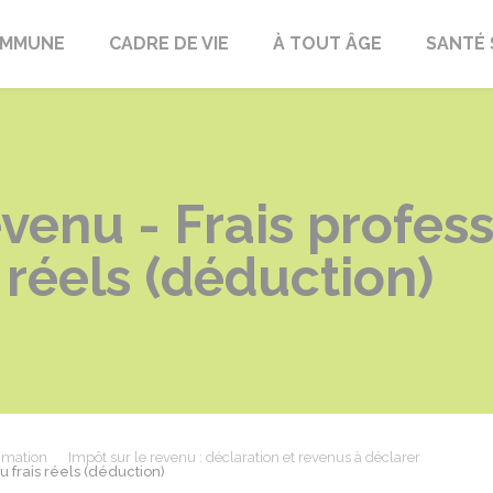
OMMUNE
CADRE DE VIE
À TOUT ÂGE
SANTÉ 
venu - Frais profess
s réels (déduction)
mmation
Impôt sur le revenu : déclaration et revenus à déclarer
ou frais réels (déduction)