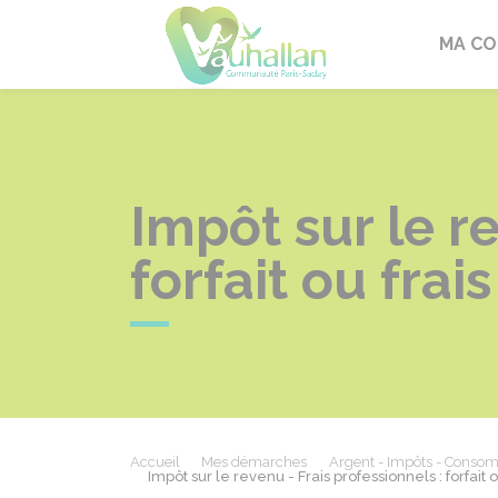
Vauhallan
MA C
Impôt sur le re
forfait ou frai
Accueil
Mes démarches
Argent - Impôts - Conso
Impôt sur le revenu - Frais professionnels : forfait 