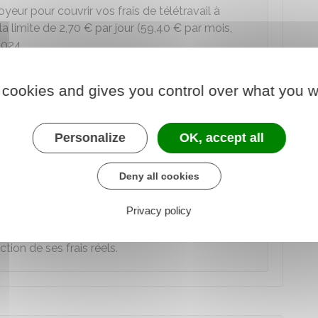
eur pour couvrir vos frais de télétravail à
la limite de
2,70 €
par jour (
59,40 €
par mois,
2024.
 cookies and gives you control over what you w
fessionnels ?
Personalize
OK, accept all
, vous n'avez
aucune démarche à effectuer
.
Deny all cookies
 la déduction forfaitaire de
10 %
sur vos salaires.
Privacy policy
eut renoncer individuellement à la déduction
ion de ses frais réels.