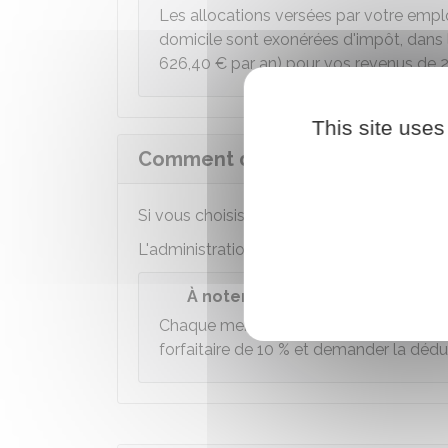
Les allocations versées par votre employ
domicile sont exonérées d'impôt, dans 
626,40 €
par an) pour vos revenus de 
This site uses
Comment déclarer vos frais pro
Si vous choisissez la déduction forfaitaire
L'administration applique automatiquement
À noter
Chaque membre de votre
foyer fiscal
p
forfaitaire de
10 %
et demander la déduct