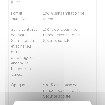
65 %
)
Forfait
100 %
sans limitation de
journalier
durée
Soins dentaires
100 %
de la base de
courants
remboursement de la
(consultations
Sécurité sociale
et soins tels
qu'un
détartrage ou
encore un
traitement de
caries)
Optique
100 %
de la base de
remboursement de la
Sécurité sociale.
Pour les frais optiques qui