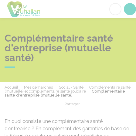
Vauhallan
Acc
Complémentaire santé
d'entreprise (mutuelle
santé)
Accueil
Mes démarches
Social - Santé
Complémentaire santé
(mutuelle) et complémentaire santé solidaire
Complémentaire
santé d'entreprise (mutuelle santé)
Partager
Partager sur Facebook
Partager sur X - Twit
Partager sur
Par
En quoi consiste une complémentaire santé
d'entreprise ? En complément des garanties de base de
la Sécurité sociale, un salarié peut bénéficier de