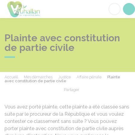
Vauhallan
Acc
Plainte avec constitution
de partie civile
Accueil
Mes démarches
Justice
Affaire pénale
Plainte
avec constitution de partie civile
Partager
Partager sur Facebook
Partager sur X - Twit
Partager sur
Par
Vous avez porté plainte, cette plainte a été classée sans
suite par le procureur de la République et vous voulez
contester ce classement sans suite ? Vous pouvez
porter plainte avec constitution de partie civile auprès