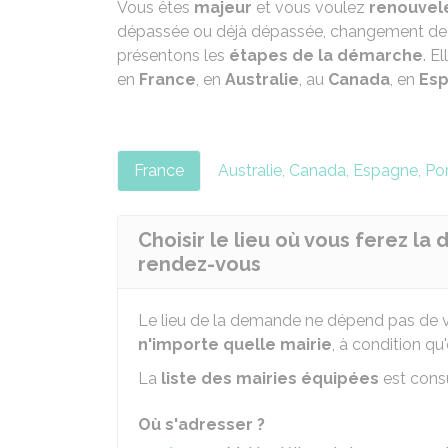
Vous êtes
majeur
et vous voulez
renouvel
dépassée ou déjà dépassée, changement de n
présentons les
étapes de la démarche
. E
en
France
, en
Australie
, au
Canada
, en
Es
France
Australie, Canada, Espagne, Po
Choisir le lieu où vous ferez l
rendez-vous
Le lieu de la demande ne dépend pas de 
n'importe quelle mairie
, à condition qu
La
liste des mairies équipées
est consu
Où s'adresser ?