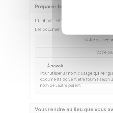
Préparer les documents à prés
Il faut présenter les
documents
origina
Les documents à fournir dépendent de la d
Votre passeport
Votre pa
À savoir
Pour utiliser un nom d'usage qui ne figur
documents doivent être fournis selon l
nom de l'autre parent
.
Vous rendre au lieu que vous av