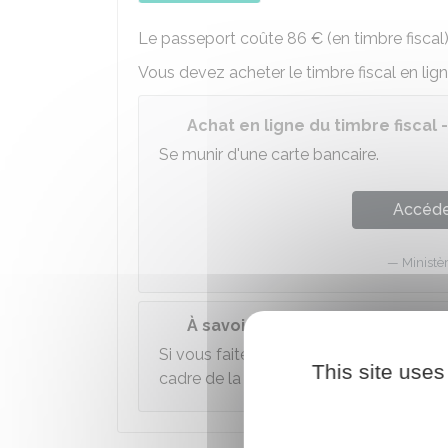
Le passeport coûte
86 €
(en timbre fiscal)
Vous devez acheter le timbre fiscal en lign
Achat en ligne du timbre fiscal 
Se munir d'une carte bancaire.
Accéder
Ministè
À savoir
Si vous faites la
pré-demande en lig
This site uses
cadre de la pré-demande (en payant par