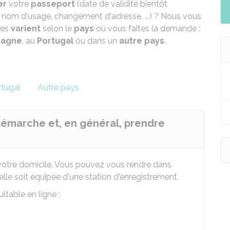
er
votre
passeport
(date de validité bientôt
om d'usage, changement d'adresse, ...) ? Nous vous
lles
varient
selon le
pays
où vous faites la demande :
pagne
, au
Portugal
ou dans un
autre pays
.
rtugal
Autre pays
a démarche et, en général, prendre
votre domicile. Vous pouvez vous rendre dans
'elle soit équipée d'une station d'enregistrement.
ltable en ligne :