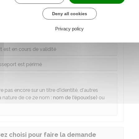
enter
Deny all cookies
ux
.
Privacy policy
ate d'expiration de votre passeport actuel :
 est en cours de validité
sseport est périmé
e pas encore sur un titre d'identité, d'autres
a nature de ce 2e nom :
nom de l'époux(se)
ou
ez choisi pour faire la demande