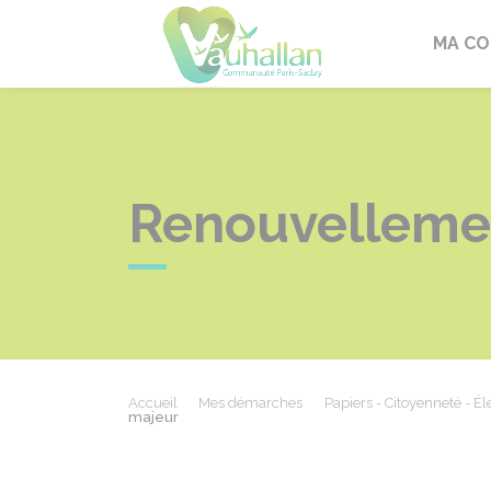
Vauhallan
MA C
Renouvellemen
Accueil
Mes démarches
Papiers - Citoyenneté - Él
majeur