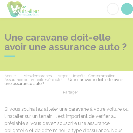
Vauhallan
Acc
Une caravane doit-elle
avoir une assurance auto ?
Accueil
Mes démarches
Argent - Impôts - Consommation
Assurance automobile (véhicule)
Une caravane doit-elle avoir
une assurance auto ?
Partager
Partager sur Facebook
Partager sur X - Twit
Partager sur
Par
Si vous souhaitez atteler une caravane à votre voiture ou
l'installer sur un terrain, il est important de vérifier au
préalable si vous devez souscrire une assurance
obligatoire et de déterminer le type d'assurance. Nous