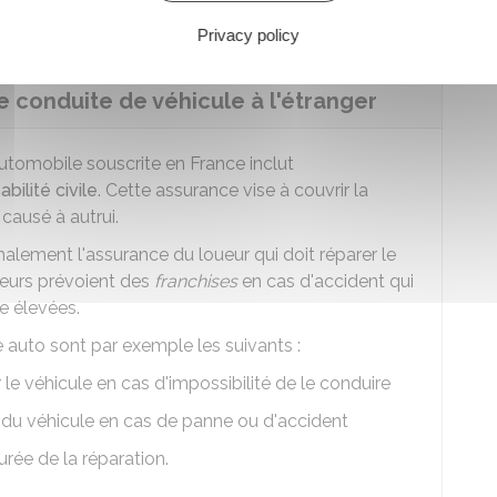
ccidentellement un passant en le bousculant.
Privacy policy
 conduite de véhicule à l'étranger
 automobile souscrite en France inclut
bilité civile
. Cette assurance vise à couvrir la
ausé à autrui.
rmalement l'assurance du loueur qui doit réparer le
ueurs prévoient des
franchises
en cas d'accident qui
e élevées.
e auto sont par exemple les suivants :
 le véhicule en cas d'impossibilité de le conduire
du véhicule en cas de panne ou d'accident
rée de la réparation.