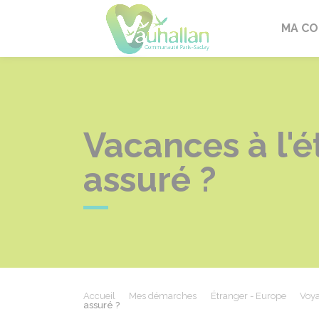
Vauhallan
MA C
Vacances à l'é
assuré ?
Accueil
Mes démarches
Étranger - Europe
Voya
assuré ?