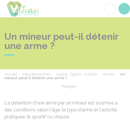
Vauhallan
Acc
Un mineur peut-il détenir
une arme ?
Accueil
Mes démarches
Loisirs - Sports - Culture
Armes
Un
mineur peut-il détenir une arme ?
Partager
Partager sur Facebook
Partager sur X - Twit
Partager sur
Par
La détention d'une arme par un mineur est soumise à
des conditions selon l'âge, le type d'arme et l'activité
pratiquée, tir sportif ou chasse.