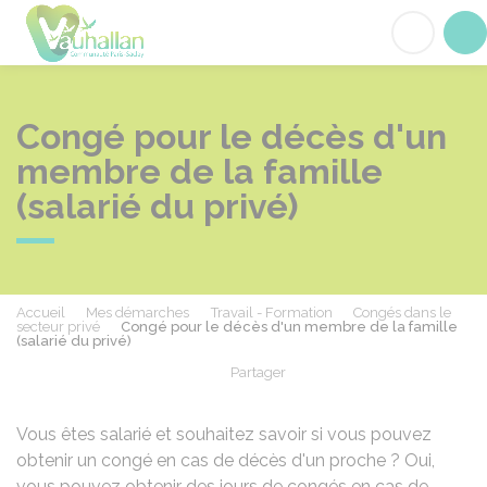
Vauhallan
Acc
Congé pour le décès d'un
membre de la famille
(salarié du privé)
Accueil
Mes démarches
Travail - Formation
Congés dans le
secteur privé
Congé pour le décès d'un membre de la famille
(salarié du privé)
Partager
Partager sur Facebook
Partager sur X - Twit
Partager sur
Par
Vous êtes salarié et souhaitez savoir si vous pouvez
obtenir un congé en cas de décès d'un proche ? Oui,
vous pouvez obtenir des jours de congés en cas de