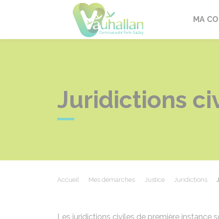
Vauhallan
MA C
Juridictions c
Accueil
Mes démarches
Justice
Juridictions
Les juridictions civiles de première instance s