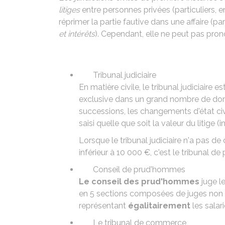
litiges
entre personnes privées (particuliers, ent
réprimer la partie fautive dans une affaire (
et intérêts
). Cependant, elle ne peut pas pro
Tribunal judiciaire
En matière civile, le tribunal judiciaire e
exclusive dans un grand nombre de domai
successions, les changements d'état civil
saisi quelle que soit la valeur du litige 
Lorsque le tribunal judiciaire n'a pas d
inférieur à
10 000 €
, c'est le tribunal de
Conseil de prud'hommes
Le conseil des prud'hommes
juge le
en 5 sections composées de juges non 
représentant
égalitairement
les salar
Le tribunal de commerce