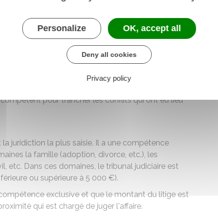
professionnels (conseillers prud'hommaux)
iés et les employeurs.
Personalize
OK, accept all
itiges concernant les actes de commerce des
Deny all cookies
 les commerçants ou les banques. Il remplit en outre
de son greffe.
Privacy policy
 compétent pour trancher les conflits qui ont eu lieu
st la juridiction la plus saisie. Il a une compétence
nes la famille (adoption, divorce, etc.), les
, etc. Dans ces domaines, le tribunal judiciaire est
(inférieure ou supérieure à
5 000 €
).
e compétence exclusive et que le montant du litige est
 proximité qui est chargé de juger l'affaire.