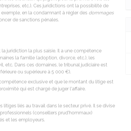
reprises, etc.). Ces juridictions ont la possibilité de
par exemple, en la condamnant à régler des
dommages
noncer de sanctions pénales.
st la juridiction la plus saisie. Il a une compétence
nes la famille (adoption, divorce, etc.), les
, etc. Dans ces domaines, le tribunal judiciaire est
(inférieure ou supérieure à
5 000 €
).
e compétence exclusive et que le montant du litige est
 proximité qui est chargé de juger l'affaire.
s litiges liés au travail dans le secteur privé. Il se divise
professionnels (conseillers prud'hommaux)
iés et les employeurs.