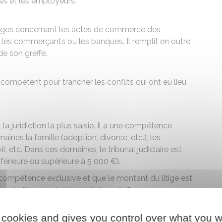
iés et les employeurs.
itiges concernant les actes de commerce des
 les commerçants ou les banques. Il remplit en outre
de son greffe.
 compétent pour trancher les conflits qui ont eu lieu
st la juridiction la plus saisie. Il a une compétence
nes la famille (adoption, divorce, etc.), les
, etc. Dans ces domaines, le tribunal judiciaire est
(inférieure ou supérieure à
5 000 €
).
e compétence exclusive et que le montant du litige est
 proximité qui est chargé de juger l'affaire.
 cookies and gives you control over what you w
s litiges liés au travail dans le secteur privé. Il se divise