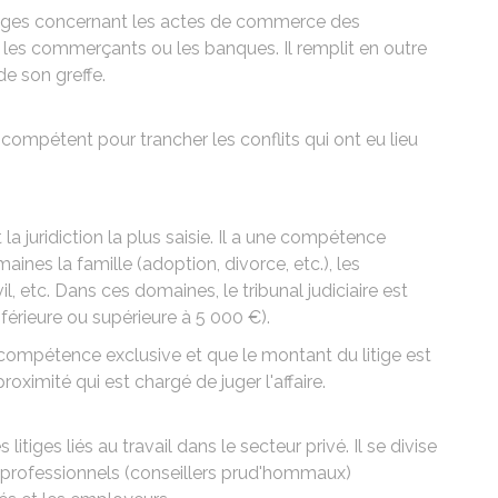
itiges concernant les actes de commerce des
 les commerçants ou les banques. Il remplit en outre
de son greffe.
 compétent pour trancher les conflits qui ont eu lieu
st la juridiction la plus saisie. Il a une compétence
nes la famille (adoption, divorce, etc.), les
, etc. Dans ces domaines, le tribunal judiciaire est
(inférieure ou supérieure à
5 000 €
).
e compétence exclusive et que le montant du litige est
 proximité qui est chargé de juger l'affaire.
s litiges liés au travail dans le secteur privé. Il se divise
professionnels (conseillers prud'hommaux)