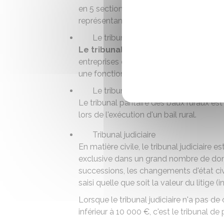
en 5 sections composées de juges non 
représentant
égalitairement
les salar
Le tribunal de commerce
Le tribunal de commerce
juge les l
entreprises et les engagements pris par
une fonction administrative par le biais 
Le tribunal paritaire des baux ruraux
Le tribunal paritaire des baux ruraux est
lors de l'exécution d'un
bail rural
.
Tribunal judiciaire
En matière civile, le tribunal judiciaire e
exclusive dans un grand nombre de domai
successions, les changements d'état civil
saisi quelle que soit la valeur du litige 
Lorsque le tribunal judiciaire n'a pas d
inférieur à
10 000 €
, c'est le tribunal de