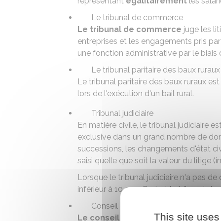
représentant
égalitairement
les salar
Le tribunal de commerce
Le tribunal de commerce
juge les l
entreprises et les engagements pris par
une fonction administrative par le biais 
Le tribunal paritaire des baux ruraux
Le tribunal paritaire des baux ruraux est
lors de l'exécution d'un
bail rural
.
Tribunal judiciaire
En matière civile, le tribunal judiciaire e
exclusive dans un grand nombre de domai
successions, les changements d'état civil
saisi quelle que soit la valeur du litige 
Lorsque le tribunal judiciaire n'a pas d
inférieur à
10 000 €
, c'est le tribunal de
Conseil de prud'hommes
This site uses
Le conseil des prud'hommes
juge le