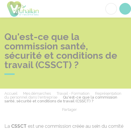
Vauhallan
Acc
Qu'est-ce que la
commission santé,
sécurité et conditions de
travail (CSSCT) ?
Accueil
Mes démarches
Travail - Formation
Représentation
du personnel dans l'entreprise
Qu'est-ce que la commission
santé, sécurité et conditions de travail (CSSCT) ?
Partager
Partager sur Facebook
Partager sur X - Twit
Partager sur
Par
La
CSSCT
est une commission créée au sein du comité