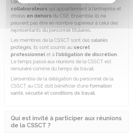
L'employeur
peut
se faire assister par des
collaborateurs
qui appartiennent à l'entreprise et
choisis
en dehors
du CSE. Ensemble, ils ne
peuvent pas être en nombre supérieur à celui des
représentants du personnel titulaires.
Les membres de la CSSCT sont des
salariés
protégés
. Ils sont soumis au
secret
professionnel
et à
l'obligation de discrétion
.
Le temps passé aux réunions de la CSSCT est
rémunéré comme du temps de travail.
L'ensemble de la délégation du personnel de la
CSSCT au CSE doit bénéficier d'une
formation
santé, sécurité et conditions de travail
.
Qui est invité à participer aux réunions
de la CSSCT ?