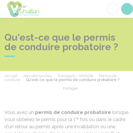
Vauhallan
Acc
Qu'est-ce que le permis
de conduire probatoire ?
Accueil
Mes démarches
Transports - Mobilité
Permis de
conduire
Qu'est-ce que le permis de conduire probatoire ?
Partager
Partager sur Facebook
Partager sur X - Twit
Partager sur
Par
Vous avez un
permis de conduire probatoire
lorsque
re
vous obtenez le permis pour la 1
fois ou dans le cadre
d'un retour au permis après une
invalidation
ou une