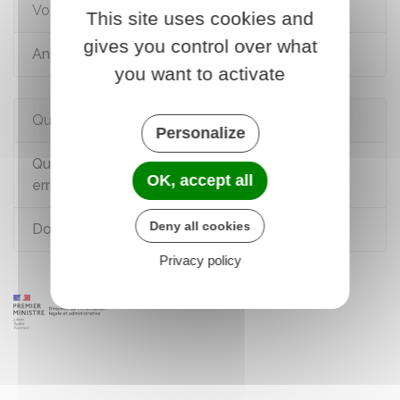
Voir aussi
This site uses cookies and
gives you control over what
Animal de compagnie
you want to activate
Questions ? Réponses !
Personalize
Que faire quand on trouve un chien ou un chat
OK, accept all
errant ?
Deny all cookies
Doit-on assurer son animal de compagnie ?
Privacy policy