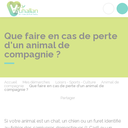
Vauhallan
Acc
Que faire en cas de perte
d'un animal de
compagnie ?
Accueil
Mes démarches
Loisirs - Sports - Culture
Animal de
compagnie
Que faire en cas de perte d'un animal de
compagnie ?
Partager
Partager sur Facebook
Partager sur X - Twit
Partager sur
Par
Si votre animal est un chat, un chien ou un furet identifié
au fichier des carnivores domestiques (I-Cad) ou un