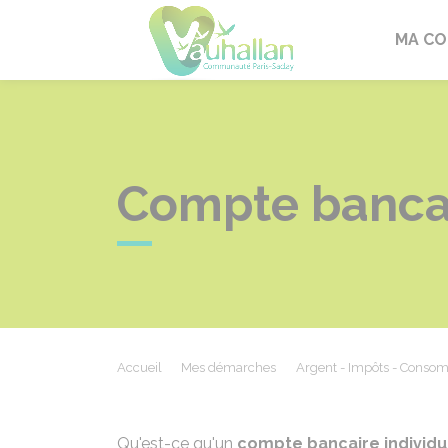
Vauhallan
MA C
Compte bancai
Accueil
Mes démarches
Argent - Impôts - Conso
Qu'est-ce qu'un
compte bancaire individu