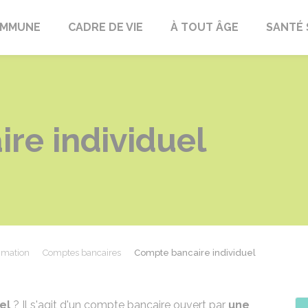
OMMUNE
CADRE DE VIE
À TOUT ÂGE
SANTÉ 
re individuel
mmation
Comptes bancaires
Compte bancaire individuel
el
? Il s'agit d'un compte bancaire ouvert par
une