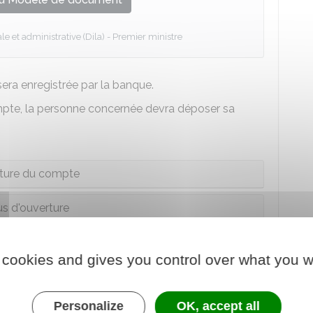
le et administrative (Dila) - Premier ministre
era enregistrée par la banque.
mpte, la personne concernée devra déposer sa
ture du compte
s d'ouverture
 cookies and gives you control over what you w
aire individuel ?
Personalize
OK, accept all
opérations suivantes sur votre compte bancaire