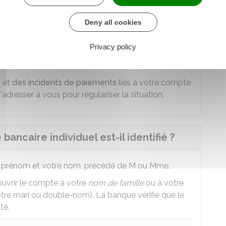
Deny all cookies
e compte. Toutefois, ces opérations pourront être
i vous lui
donnez procuration
Privacy policy
ssociés au compte.
s et
des incidents de paiements
liés à votre compte
'adresser à vous pour régulariser la situation.
ancaire individuel est-il identifié ?
r prénom et votre nom, précédé de M ou Mme.
ouvrir le compte à votre
nom de famille
ou à votre
re mari ou double-nom). La banque vérifie que le
té.