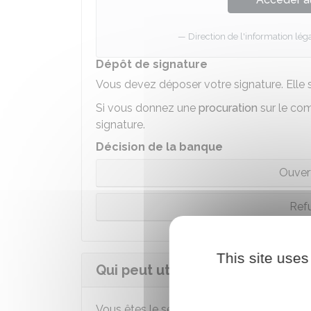
Direction de l'information léga
Dépôt de signature
Vous devez déposer votre signature. Elle s
Si vous donnez une
procuration
sur le co
signature.
Décision de la banque
Ouver
Refu
This site uses
Qui peut utiliser un compte banc
Vous êtes le seul à pouvoir effectuer les 