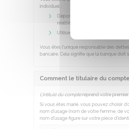
individuel :
Déposer et retirer des fonds sur l
réalisées par une autre personne s
Utiliser les
moyens de paiement
a
Vous êtes l'unique responsable des dette
bancaire. Cela signifie que la banque doit s
Comment le titulaire du compte b
L'intitulé du compte
reprend votre premie
Si vous êtes marié, vous pouvez choisir d'
nom d'usage (nom de votre femme, de vot
nom d'usage figure sur votre pièce d'identi