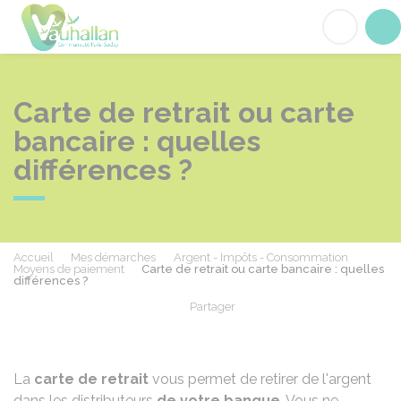
Vauhallan
Acc
Carte de retrait ou carte
bancaire : quelles
différences ?
Accueil
Mes démarches
Argent - Impôts - Consommation
Moyens de paiement
Carte de retrait ou carte bancaire : quelles
différences ?
Partager
Partager sur Facebook
Partager sur X - Twit
Partager sur
Par
La
carte de retrait
vous permet de retirer de l'argent
dans les distributeurs
de votre banque
. Vous ne