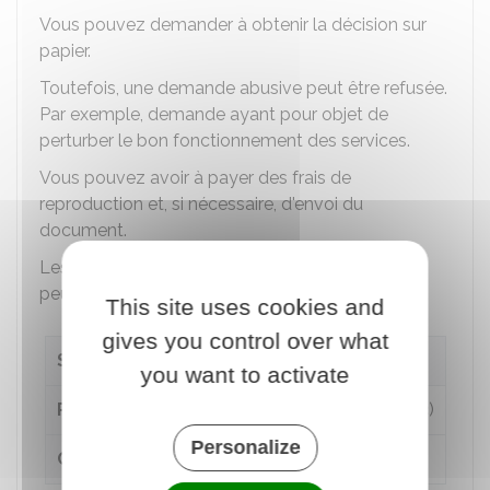
Vous pouvez demander à obtenir la décision sur
papier.
Toutefois, une demande abusive peut être refusée.
Par exemple, demande ayant pour objet de
perturber le bon fonctionnement des services.
Vous pouvez avoir à payer des frais de
reproduction et, si nécessaire, d'envoi du
document.
Les frais autres que le coût de l'envoi postal ne
peuvent pas dépasser les tarifs suivants :
This site uses cookies and
gives you control over what
Support
Tarif maximum
you want to activate
Papier
0,18 €
par page A4 (noir et blanc)
Personalize
Cédérom
2,75 €