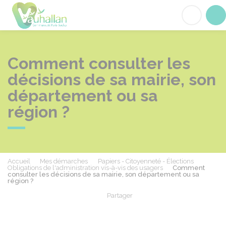
Vauhallan
Acc
Comment consulter les
décisions de sa mairie, son
département ou sa
région ?
Accueil
Mes démarches
Papiers - Citoyenneté - Élections
Obligations de l'administration vis-à-vis des usagers
Comment
consulter les décisions de sa mairie, son département ou sa
région ?
Partager
Partager sur Facebook
Partager sur X - Twit
Partager sur
Par