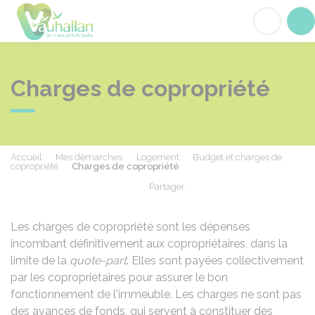
Vauhallan
Acc
Charges de copropriété
Accueil
Mes démarches
Logement
Budget et charges de
copropriété
Charges de copropriété
Partager
Partager sur Facebook
Partager sur X - Twit
Partager sur
Par
Les charges de copropriété sont les dépenses
incombant définitivement aux copropriétaires, dans la
limite de la
quote-part
. Elles sont payées collectivement
par les copropriétaires pour assurer le bon
fonctionnement de l'immeuble. Les charges ne sont pas
des avances de fonds, qui servent à constituer des