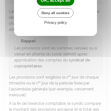
OK, accept all
Le vote annuel du budget prévisionnel permet de
Deny all cookies
réclamer aux copropriétaires des provisions sur
Privacy policy
charges. Le syndic établit des appels de fonds
adressés à chaque copropriétaire.
Rappel
Les provisions sont les sommes versées ou à
verser en attente du solde définitif après
approbation des comptes du
syndicat de
copropriétaires
.
er
Les provisions sont exigibles le 1
jour de chaque
er
trimestre ou le 1
jour de la période fixée par
l'assemblée générale (par exemple, versement
mensuel).
À la fin de l'exercice comptable, le syndic compare
le montant des provisions encaissé et le total des