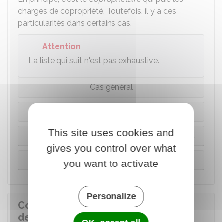
charges de copropriété. Toutefois, il y a des
particularités dans certains cas.
Attention
La liste qui suit n'est pas exhaustive.
Cas général
En cas de location du lot de copropriété
This site uses cookies and
En cas de démembrement de propriété du lot
gives you control over what
En cas d'indivision
you want to activate
Personalize
Comment sont perçues les charges
de copropriété ?