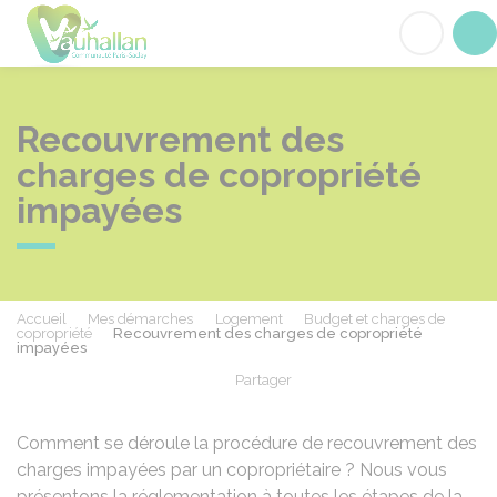
Vauhallan
Acc
Recouvrement des
charges de copropriété
impayées
Accueil
Mes démarches
Logement
Budget et charges de
copropriété
Recouvrement des charges de copropriété
impayées
Partager
Partager sur Facebook
Partager sur X - Twit
Partager sur
Par
Comment se déroule la procédure de recouvrement des
charges impayées par un copropriétaire ? Nous vous
présentons la réglementation à toutes les étapes de la