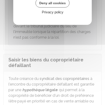
Deny all cookies
les impayés de charges peuvent être
réclamés au copropriétaire défaillant dans un
Privacy policy
délai maximal de 5 ans. En outre, un
copropriétaire peut faire une action en nullité
devant le tribunal judiciaire du lieu de
l'immeuble lorsque la répartition des charges
n'est pas conforme à la loi.
Saisir les biens du copropriétaire
défaillant
Toute créance du
syndicat des copropriétaires
à
l'encontre du copropriétaire défaillant est garantie
par une
hypothèque
légale
qui permet à la
copropriété de bénéficier d'un droit de préférence
(être payé en priorité) en cas de vente amiable ou