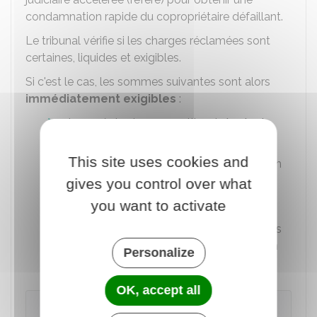
condamnation rapide du copropriétaire défaillant.
Le tribunal vérifie si les charges réclamées sont
certaines, liquides et exigibles.
Si c'est le cas, les sommes suivantes sont alors
immédiatement exigibles
:
Impayé de charges au titre du
budget
prévisionnel
This site uses cookies and
Impayé de charges pour des travaux non
compris dans le budget prévisionnel
gives you control over what
you want to activate
Cotisations du
fonds de travaux
Ou toutes sommes restant dues pour les
exercices précédents après approbation
Personalize
des comptes par l'assemblée générale
OK, accept all
Attention