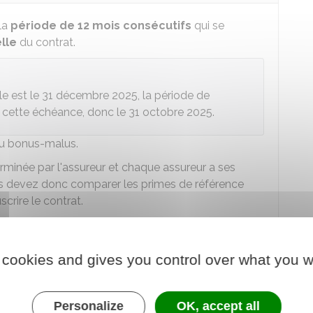
la
période de 12 mois consécutifs
qui se
lle
du contrat.
le est le 31 décembre 2025, la période de
t cette échéance, donc le 31 octobre 2025.
 du bonus-malus.
rminée par l'assureur et chaque assureur a ses
ous devez donc comparer les primes de référence
crire le contrat.
ul du bonus et du malus ?
 cookies and gives you control over what you w
ont calculées en fonction d'un système de
Personalize
OK, accept all