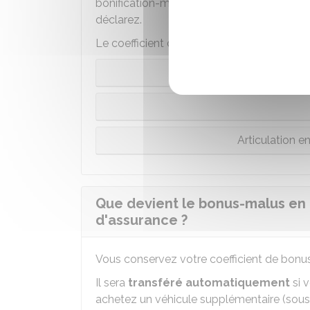
bonification-majoration (ou bonus-malus)
déclarez.
Le coefficient de départ est de
1
.
Articulation e
Que devient le bonus-malus en
d'assurance ?
Vous conservez votre coefficient de bonus
Il sera
transféré automatiquement
si 
achetez un véhicule supplémentaire (sous 