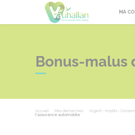
Vauhallan
MA C
Bonus-malus d
Accueil
Mes démarches
Argent - Impôts - Conso
l'assurance automobile