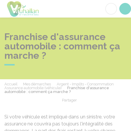
Vauhallan
Acc
Franchise d'assurance
automobile : comment ça
marche ?
Accueil
Mes démarches
Argent - Impôts - Consommation
Assurance automobile (véhicule)
Franchise d'assurance
automobile : comment ça marche ?
Partager
Partager sur Facebook
Partager sur X - Twit
Partager sur
Par
Si votre véhicule est impliqué dans un sinistre, votre
assurance ne couvrira pas toujours l'intégralité des
dommages. La part des frais restant à votre charge