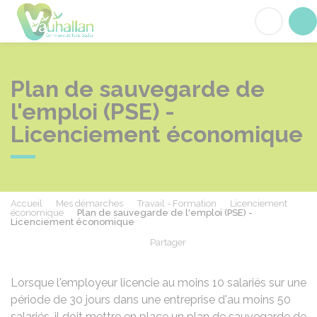
Vauhallan
Acc
Plan de sauvegarde de
l'emploi (PSE) -
Licenciement économique
Accueil
Mes démarches
Travail - Formation
Licenciement
économique
Plan de sauvegarde de l'emploi (PSE) -
Licenciement économique
Partager
Partager sur Facebook
Partager sur X - Twit
Partager sur
Par
Lorsque l'employeur licencie au moins 10 salariés sur une
période de 30 jours dans une entreprise d'au moins 50
salariés, il doit mettre en place un plan de sauvegarde de