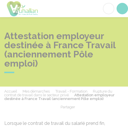
Vauhallan
Acc
Attestation employeur
destinée à France Travail
(anciennement Pôle
emploi)
Accueil
Mes démarches
Travail - Formation
Rupture du
contrat de travail dans le secteur privé
Attestation employeur
destinée à France Travail (anciennement Pôle emploi)
Partager
Partager sur Facebook
Partager sur X - Twit
Partager sur
Par
Lorsque le contrat de travail du salarié prend fin,