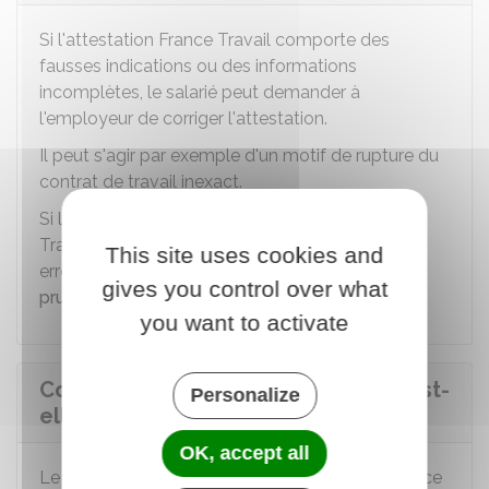
Si l'attestation France Travail comporte des
fausses indications ou des informations
incomplètes, le salarié peut demander à
l'employeur de corriger l'attestation.
Il peut s'agir par exemple d'un motif de rupture du
contrat de travail inexact.
Si l'employeur ne rectifie pas l'attestation France
Travail ou adresse une nouvelle attestation
This site uses cookies and
erronée, le salarié peut saisir le
conseil de
gives you control over what
prud'hommes (CPH)
.
you want to activate
Comment l'attestation employeur est-
Personalize
elle transmise à France Travail ?
OK, accept all
Le mode de transmission de l'attestation à France