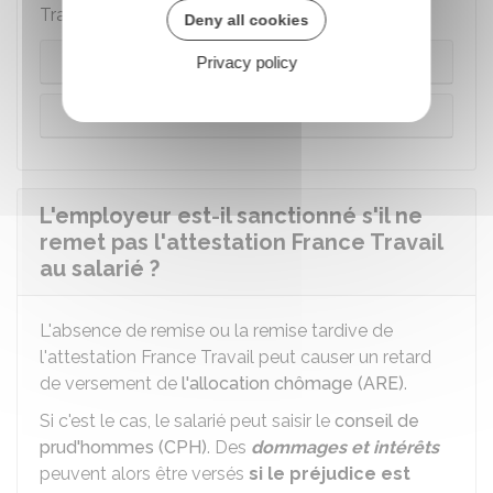
Travail dépend de l'effectif de l'entreprise :
Deny all cookies
Jusqu'à 10 salariés
Privacy policy
Au moins 11 salariés
L'employeur est-il sanctionné s'il ne
remet pas l'attestation France Travail
au salarié ?
L'absence de remise ou la remise tardive de
l'attestation France Travail peut causer un retard
de versement de
l'allocation chômage (ARE)
.
Si c'est le cas, le salarié peut saisir le
conseil de
prud'hommes (CPH)
. Des
dommages et intérêts
peuvent alors être versés
si le préjudice est