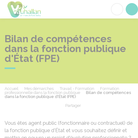
Vauhallan
Acc
Bilan de compétences
dans la fonction publique
d'État (FPE)
Accueil
Mes démarches
Travail - Formation
Formation
professionnelle dans la fonction publique
Bilan de compétences
dans la fonction publique d'État (FPE)
Partager
Partager sur Facebook
Partager sur X - Twit
Partager sur
Par
Vous êtes agent public (fonctionnaire ou contractuel) de
la fonction publique d'État et vous souhaitez définir et
mettre en oeuvre un projet d'évolution professionnelle ?