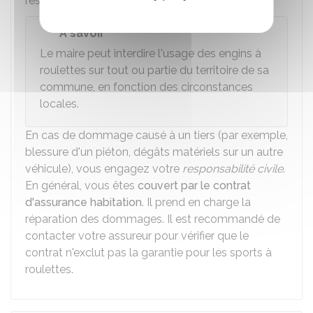
respect d'un feu.
À savoir
Le maire peut interdire l'usage des engins à
roulettes sur tout ou partie du territoire de sa
commune, en fonction des circonstances
locales.
En cas de dommage causé à un tiers (par exemple,
blessure d'un piéton, dégâts matériels sur un autre
véhicule), vous engagez votre
responsabilité civile
.
En général, vous êtes
couvert par le contrat
d'assurance habitation
. Il prend en charge la
réparation des dommages. Il est recommandé de
contacter votre assureur pour vérifier que le
contrat n'exclut pas la garantie pour les sports à
roulettes.