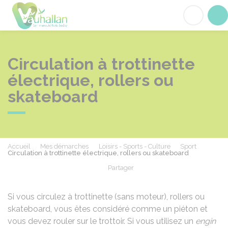
Vauhallan
Acc
Circulation à trottinette
électrique, rollers ou
skateboard
Accueil
Mes démarches
Loisirs - Sports - Culture
Sport
Circulation à trottinette électrique, rollers ou skateboard
Partager
Partager sur Facebook
Partager sur X - Twit
Partager sur
Par
Si vous circulez à trottinette (sans moteur), rollers ou
skateboard, vous êtes considéré comme un piéton et
vous devez rouler sur le trottoir. Si vous utilisez un
engin