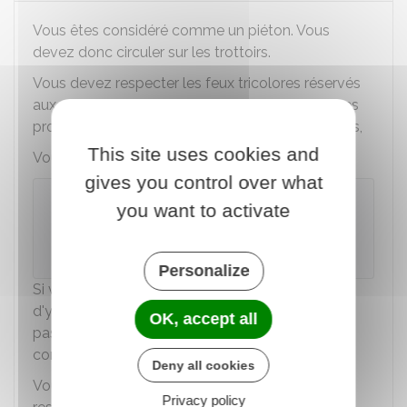
Vous êtes considéré comme un piéton. Vous
devez donc circuler sur les trottoirs.
Vous devez respecter les feux tricolores réservés
aux piétons. Vous devez emprunter les passages
protégés lorsqu'il en existe à moins de 50 mètres,
This site uses cookies and
Vous devez rouler à allure modérée (6 km/h).
gives you control over what
Attention
you want to activate
Pour votre sécurité, le port du casque est
conseillé.
Personalize
Si vous circulez en dehors des trottoirs (à moins
d'y être contraint par son mauvais état) ou des
OK, accept all
passages protégés, vous risquez une
contravention de
4 €
.
Deny all cookies
Vous risquez la même sanction en cas de non-
Privacy policy