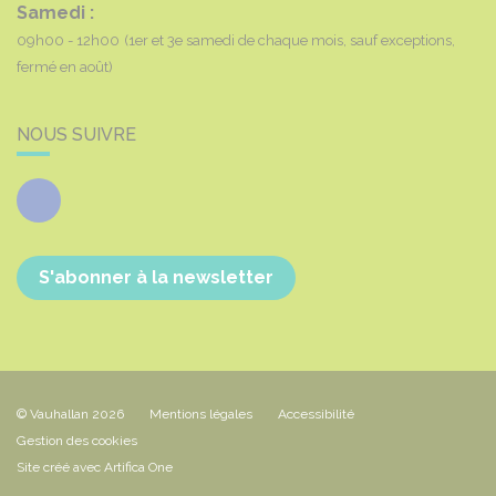
Samedi :
09h00 - 12h00
(1er et 3e samedi de chaque mois, sauf exceptions,
fermé en août)
NOUS SUIVRE
Facebook
S'abonner à la newsletter
© Vauhallan 2026
Mentions légales
Accessibilité
Gestion des cookies
Site créé avec Artifica One