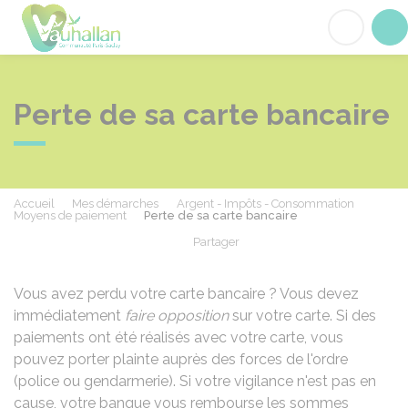
Vauhallan
Acc
Perte de sa carte bancaire
Accueil
Mes démarches
Argent - Impôts - Consommation
Moyens de paiement
Perte de sa carte bancaire
Partager
Partager sur Facebook
Partager sur X - Twit
Partager sur
Par
Vous avez perdu votre carte bancaire ? Vous devez
immédiatement
faire opposition
sur votre carte. Si des
paiements ont été réalisés avec votre carte, vous
pouvez porter plainte auprès des forces de l'ordre
(police ou gendarmerie). Si votre vigilance n'est pas en
cause, votre banque vous rembourse les sommes